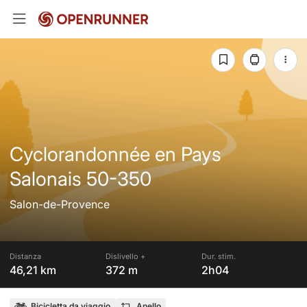
Cyclorandonnée en Pays
Salonais 50-350
Salon-de-Provence
Distanza
Dislivello +
Dur. stim.
46,21 km
372 m
2h04
Bicicletta da viaggio
Anello