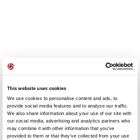
avant de passer à Grans et le Moulin Saint-Joseph. On fait
un stop à Grans, aux parking du Foirail et son petit
amphithéâtre. Ensuite, on va attraper le Chemin des Crozes
et on rentre tranquillement à Salon par ce petit chemin
This website uses cookies
Recensioni degli utenti
We use cookies to personalise content and ads, to
provide social media features and to analyse our traffic.
Questo percorso non contiene ancora alcuna recensione.
We also share information about your use of our site with
L'hai già effettuato? Sii il primo a inviare una recensione!
our social media, advertising and analytics partners who
may combine it with other information that you’ve
provided to them or that they’ve collected from your use