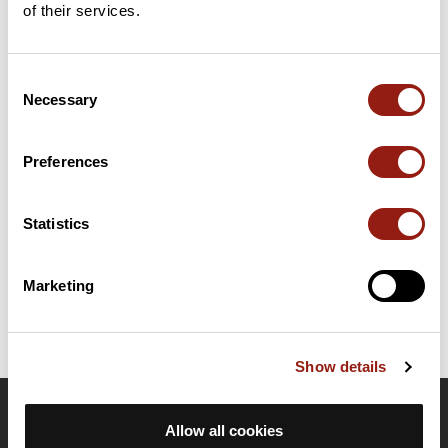
of their services.
Aggiungi una recensione
Consent
Necessary
Selection
Riepilogo
Scopri questo percorso in bicicletta di 46,2 km vicino a Salon-
de-Provence. Presenta una salita cumulativa di oltre 370m.
Preferences
Prevedi circa 2 ore e 4 minuti per completare questo percorso.
Statistics
Data di creazione del percorso: 16 maggio 2025, 09:44:35.
Ultimo aggiornamento della scheda percorso: 4 luglio 2025, 08:07:44.
Nome del percorso: 21395994
Marketing
Show details
OpenRunner
Allow all cookies