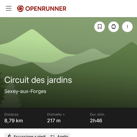
Circuit des jardins
Sexey-aux-Forges
Distanza
Dislivello +
Dur. stim.
8,79 km
217 m
2h46
Escursione a piedi
Anello