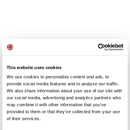
Recensioni degli utenti
This website uses cookies
Questo percorso non contiene ancora alcuna recensione.
L'hai già effettuato? Sii il primo a inviare una recensione!
We use cookies to personalise content and ads, to
provide social media features and to analyse our traffic.
We also share information about your use of our site with
our social media, advertising and analytics partners who
Aggiungi una recensione
may combine it with other information that you’ve
provided to them or that they’ve collected from your use
of their services.
Riepilogo