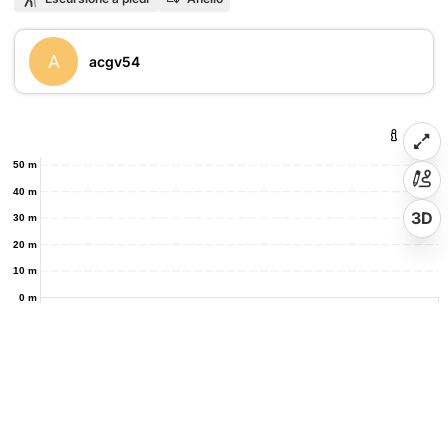
A
acgv54
50 m
40 m
3D
30 m
20 m
10 m
0 m