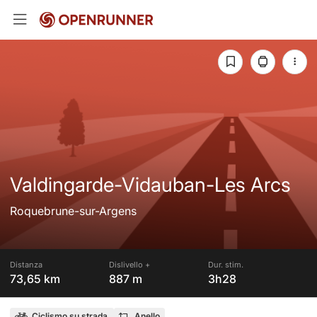
Valdingarde-Vidauban-Les Arcs
Roquebrune-sur-Argens
Distanza
Dislivello +
Dur. stim.
73,65 km
887 m
3h28
Ciclismo su strada
Anello