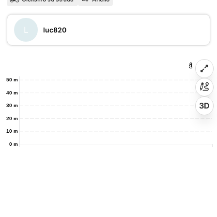
L
luc820
50 m
40 m
3D
30 m
20 m
10 m
0 m