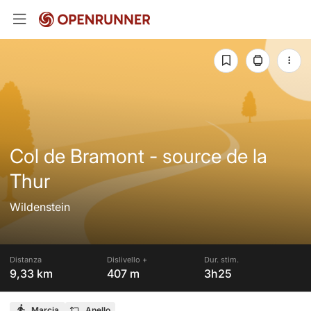
Col de Bramont - source de la
Thur
Wildenstein
Distanza
Dislivello +
Dur. stim.
9,33 km
407 m
3h25
Marcia
Anello