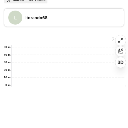
L
ltdrando68
50 m
40 m
3D
30 m
20 m
10 m
0 m