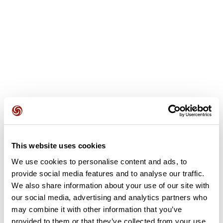
Recensioni degli utenti
This website uses cookies
We use cookies to personalise content and ads, to
provide social media features and to analyse our traffic.
Questo percorso non contiene ancora alcuna recensione.
We also share information about your use of our site with
L'hai già effettuato? Sii il primo a inviare una recensione!
our social media, advertising and analytics partners who
may combine it with other information that you’ve
provided to them or that they’ve collected from your use