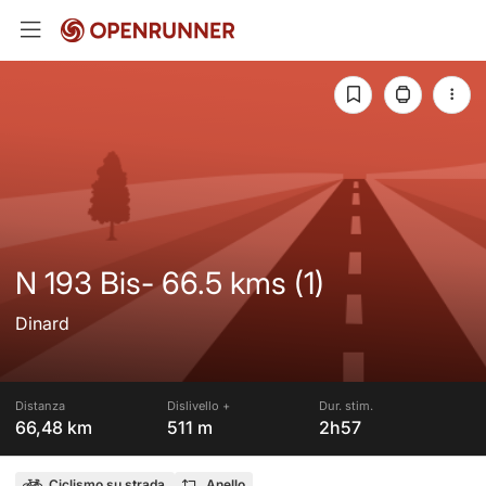
N 193 Bis- 66.5 kms (1)
Dinard
Distanza
Dislivello +
Dur. stim.
66,48 km
511 m
2h57
Ciclismo su strada
Anello