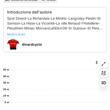
Introduzione dell'autore
Spot Dinard-La Richardais-Le Minihic-Langrolay-Pleslin-St
Samson-La Hisse-La Vicomté-La ville Renaud-l'Hotellerie-
Pleudihen-Miniac Morvan(café)km36-Sr Guinoux-St Père-
St Jouan-Vers Quelmer-Barrage-Spot Dinard. N 193 Bis-
Mostra di più
66.5kms 511 m+
https://www.openrunner.com/route-details/21640056
dinardcyclo
50 m
40 m
3D
30 m
20 m
10 m
0 m