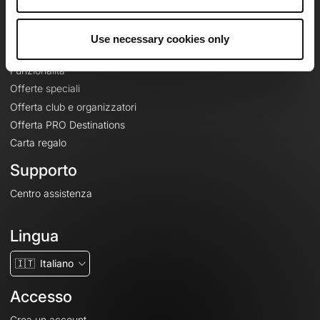
Le Mag'
Offerte
Use necessary cookies only
Mappe di base topografiche
Funzionalità
Offerte speciali
Offerta club e organizzatori
Offerta PRO Destinations
Carta regalo
Supporto
Centro assistenza
Lingua
🇮🇹
Italiano
Accesso
Crea un account