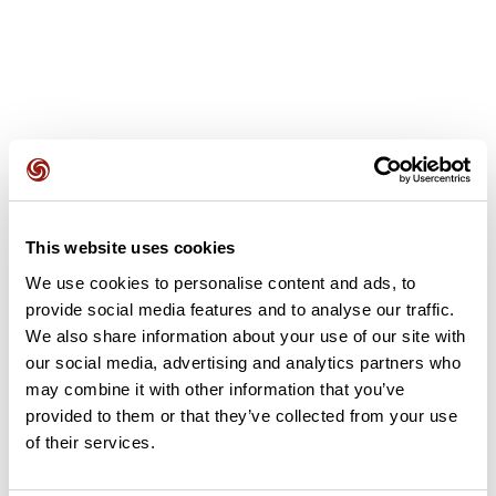
Recensioni degli utenti
This website uses cookies
Questo percorso non contiene ancora alcuna recensione.
We use cookies to personalise content and ads, to
L'hai già effettuato? Sii il primo a inviare una recensione!
provide social media features and to analyse our traffic.
We also share information about your use of our site with
our social media, advertising and analytics partners who
Aggiungi una recensione
may combine it with other information that you’ve
provided to them or that they’ve collected from your use
of their services.
Riepilogo