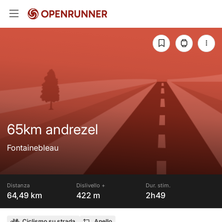
65km andrezel
Fontainebleau
Distanza
Dislivello +
Dur. stim.
64,49 km
422 m
2h49
Ciclismo su strada
Anello