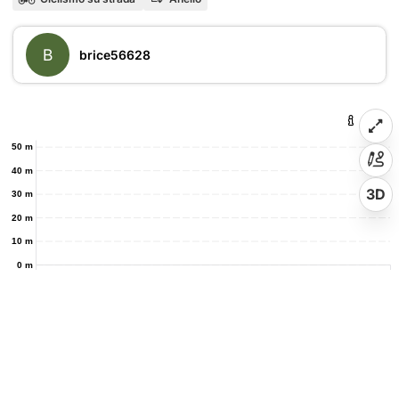
B
brice56628
50 m
40 m
3D
30 m
20 m
10 m
0 m