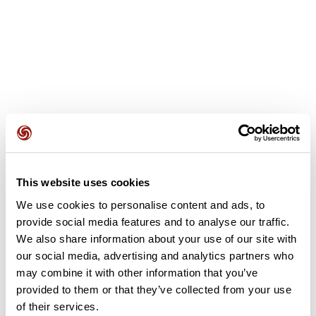
Recensioni degli utenti
Leggi tutte le recensioni
5,0
•
1 recensioni
26 feb 2026
This website uses cookies
😀
😀
We use cookies to personalise content and ads, to
provide social media features and to analyse our traffic.
herve12224
herve122
We also share information about your use of our site with
our social media, advertising and analytics partners who
may combine it with other information that you’ve
Aggiungi una recensione
provided to them or that they’ve collected from your use
of their services.