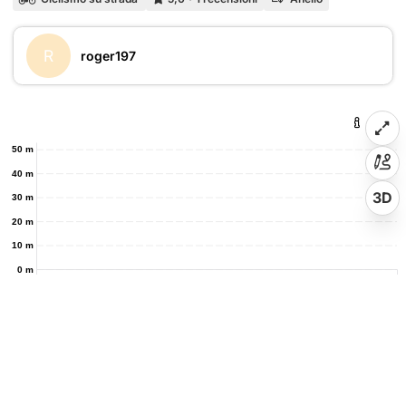
R
roger197
50 m
40 m
3D
30 m
20 m
10 m
0 m