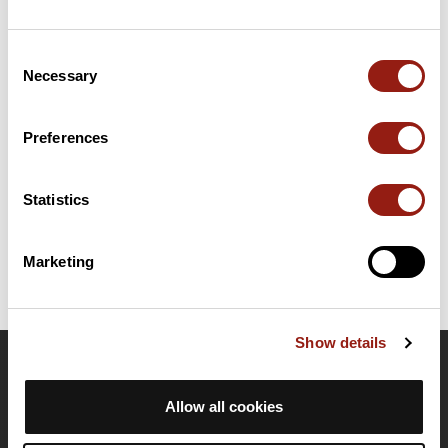
Riepilogo
Scopri questo percorso in bicicletta di 73,3 km vicino a Orchies.
Consent
Questo percorso si snoda su 22,4 km di strade e 0,1 km di piste
Necessary
Selection
ciclabili. Presenta una salita cumulativa di oltre 300m. Prevedi
circa 3 ore e 6 minuti per completare questo percorso.
Preferences
Data di creazione del percorso: 19 giugno 2025, 13:25:49.
Ultimo aggiornamento della scheda percorso: 26 febbraio 2026,
Statistics
15:09:51.
Nome del percorso: 21699660
Marketing
Show details
OpenRunner
Allow all cookies
Team
Lavora con noi