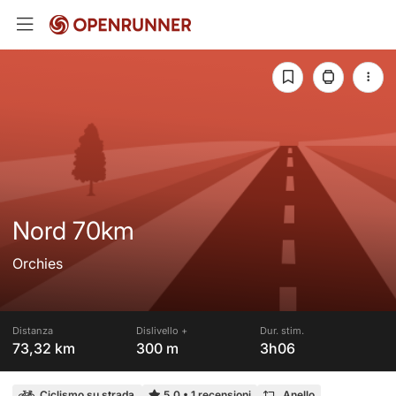
Nord 70km
Orchies
Distanza
Dislivello +
Dur. stim.
73,32 km
300 m
3h06
Ciclismo su strada
5,0
•
1 recensioni
Anello