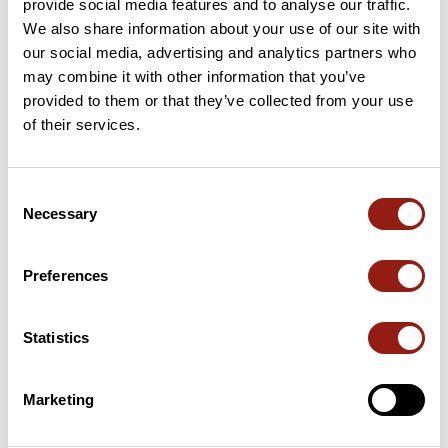
provide social media features and to analyse our traffic.
•2025 à venir
We also share information about your use of our site with
our social media, advertising and analytics partners who
Pelotons
may combine it with other information that you’ve
•2025: à venir
Recensioni degli utenti
provided to them or that they’ve collected from your use
Un parcours et une organisation pour vous permettre de
of their services.
‘performer’ ou simplement marcher dans un environnement
agréable.
Questo percorso non contiene ancora alcuna recensione.
L'hai già effettuato? Sii il primo a inviare una recensione!
Consent
A vos baskets et rendez-vous le dimanche 21/09/2025 au
Necessary
Selection
Aggiungi una recensione
Preferences
Statistics
Riepilogo
Scopri questo percorso in marcia di 5 km vicino a Bretigny.
Marketing
Prevedi circa 1 ora e 17 minuti per completare questo percorso.