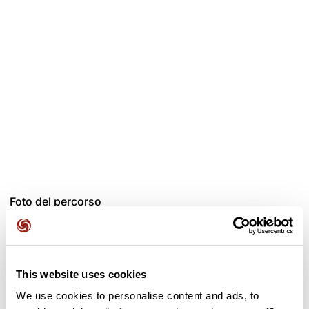
parcourus Brétigny et Norges-la-Ville;
• Le parcours du 5,0km marche est en partie commun aux
parcours de la première boucle de la course du 10km et de
la course du 5,2km.
• Epreuves ouvertes aux compétiteurs comme au loisirs,
avec ou sans bâtons.
Les valeurs reconduites
•parcours de 5,000 km mesuré à la roulette (odomètre
agrée);
•bornage du parcours tous les km;
•chronométrage temps arrivée par puce
•ravitaillement solide/liquide à l’arrivée;
•départ/arrivée et ravitaillements sur le même site;
Foto del percorso
Records
•Record absolu Féminin à venir
•Record absolu Masculin à venir
Palmarès Féminin
This website uses cookies
•2025 à venir
We use cookies to personalise content and ads, to
Palmarès Masculin