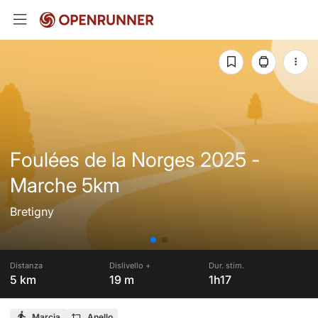
Foulées de la Norges 2025 -
Marche 5km
Bretigny
Distanza
Dislivello +
Dur. stim.
5 km
19 m
1h17
Marcia
Anello