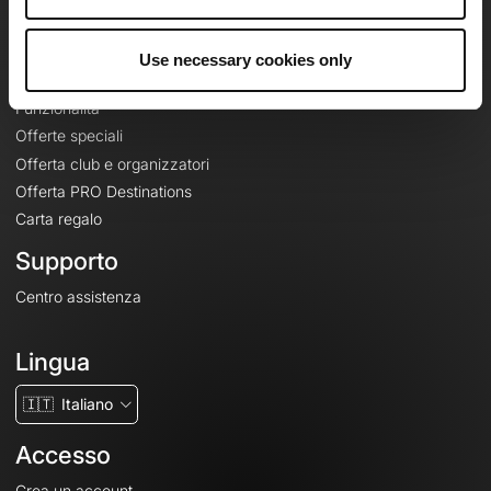
Le Mag'
Offerte
Use necessary cookies only
Mappe di base topografiche
Funzionalità
Offerte speciali
Offerta club e organizzatori
Offerta PRO Destinations
Carta regalo
Supporto
Centro assistenza
Lingua
🇮🇹
Italiano
Accesso
Crea un account