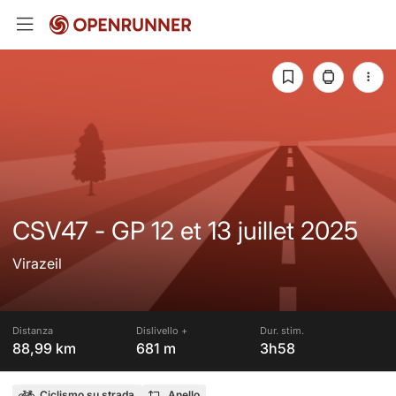
CSV47 - GP 12 et 13 juillet 2025
Virazeil
Distanza
Dislivello +
Dur. stim.
88,99 km
681 m
3h58
Ciclismo su strada
Anello