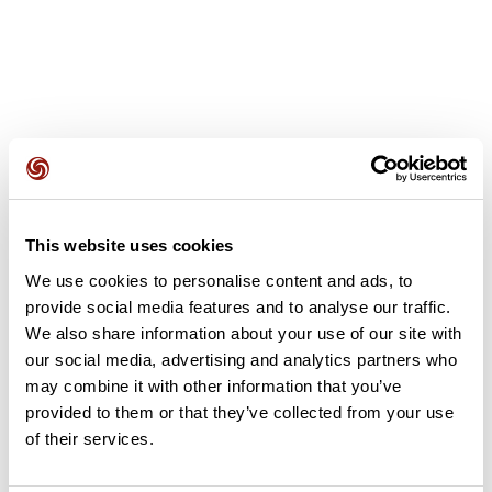
Recensioni degli utenti
This website uses cookies
Questo percorso non contiene ancora alcuna recensione.
We use cookies to personalise content and ads, to
L'hai già effettuato? Sii il primo a inviare una recensione!
provide social media features and to analyse our traffic.
We also share information about your use of our site with
our social media, advertising and analytics partners who
Aggiungi una recensione
may combine it with other information that you’ve
provided to them or that they’ve collected from your use
of their services.
Riepilogo