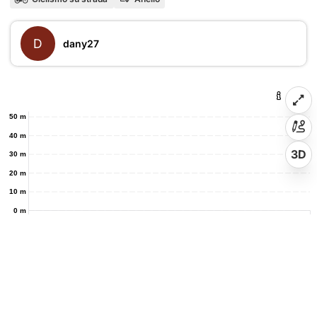
D
dany27
50 m
40 m
3D
30 m
20 m
10 m
0 m