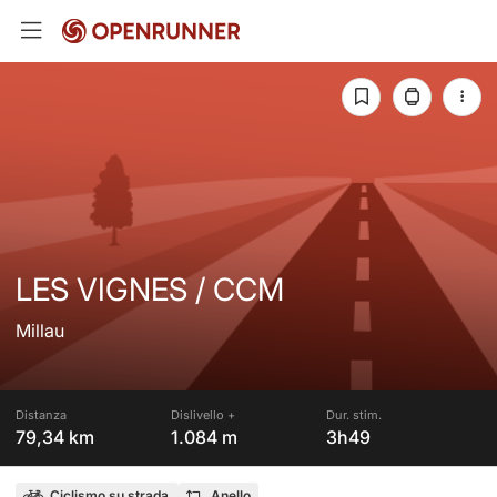
LES VIGNES / CCM
Millau
Distanza
Dislivello +
Dur. stim.
79,34 km
1.084 m
3h49
Ciclismo su strada
Anello