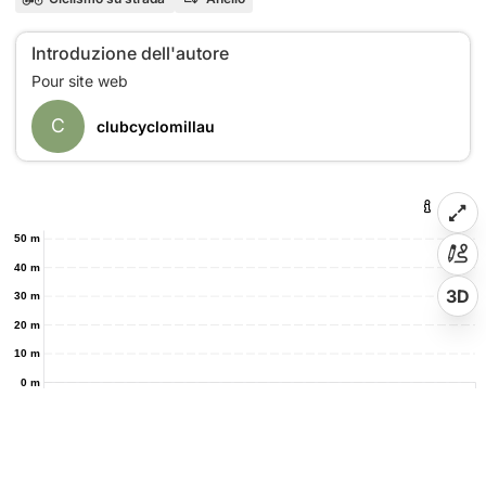
Introduzione dell'autore
C
clubcyclomillau
50 m
40 m
3D
30 m
20 m
10 m
0 m