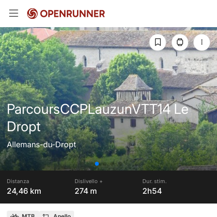
ParcoursCCPLauzunVTT14 Le
Dropt
Allemans-du-Dropt
Distanza
Dislivello +
Dur. stim.
24,46 km
274 m
2h54
MTB
Anello