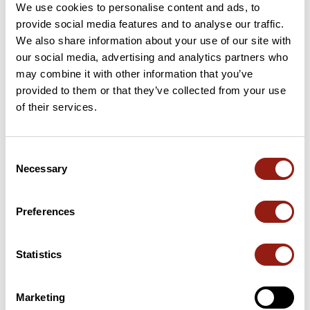
We use cookies to personalise content and ads, to
provide social media features and to analyse our traffic.
We also share information about your use of our site with
our social media, advertising and analytics partners who
Recensioni degli utenti
may combine it with other information that you’ve
provided to them or that they’ve collected from your use
of their services.
Questo percorso non contiene ancora alcuna recensione.
L'hai già effettuato? Sii il primo a inviare una recensione!
Consent
Necessary
Selection
Aggiungi una recensione
Preferences
Riepilogo
Statistics
Scopri questo percorso in mountain bike di 24,5 km vicino a
Allemans-du-Dropt. Questo percorso si snoda su 13,3 km di
strade e 7,9 km di piste forestali. Presenta una salita cumulativa
Marketing
di oltre 270m. Prevedi circa 2 ore e 54 minuti per completare