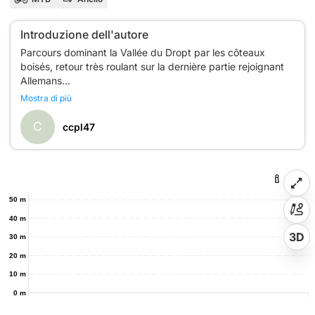
Introduzione dell'autore
Parcours dominant la Vallée du Dropt par les côteaux
boisés, retour très roulant sur la dernière partie rejoignant
Allemans
Plusieurs départs possibles depuis Allemans, Moustier, La
Mostra di più
C
ccpl47
50 m
40 m
3D
30 m
20 m
10 m
0 m