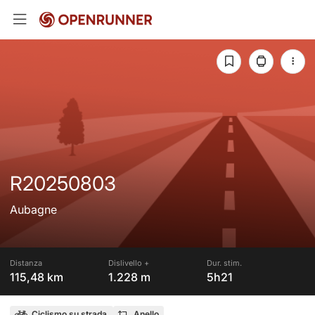
R20250803
Aubagne
Distanza
Dislivello +
Dur. stim.
115,48 km
1.228 m
5h21
Ciclismo su strada
Anello