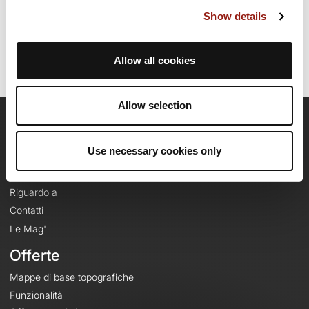
Ultimo aggiornamento della scheda percorso: 2 agosto 2025, 07:09:05.
Show details
Nome del percorso: 22080551
Allow all cookies
Allow selection
OpenRunner
Use necessary cookies only
Team
Lavora con noi
Riguardo a
Contatti
Le Mag'
Offerte
Mappe di base topografiche
Funzionalità