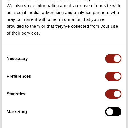
Aggiungi una recensione
We also share information about your use of our site with
our social media, advertising and analytics partners who
may combine it with other information that you’ve
provided to them or that they’ve collected from your use
Passi lungo il percorso
of their services.
17 km
Col de l'Espigoulier
723 m
Consent
Necessary
Selection
18 km
Col de la Roussargue
728 m
Passi estratti dal catalogo del Club des Cent Cols
Preferences
Riepilogo
Statistics
Scopri questo percorso in bicicletta di 115,5 km vicino a
Aubagne. Presenta una salita cumulativa di oltre 1220m.
Prevedi circa 5 ore e 21 minuti per completare questo percorso.
Marketing
Data di creazione del percorso: 2 agosto 2025, 07:08:17.