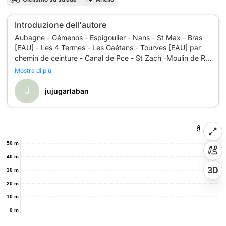
Introduzione dell'autore
Aubagne - Gémenos - Espigoulier - Nans - St Max - Bras
[EAU] - Les 4 Termes - Les Gaétans - Tourves [EAU] par
chemin de ceinture - Canal de Pce - St Zach -Moulin de R -
Mostra di più
J
jujugarlaban
50 m
40 m
3D
30 m
20 m
10 m
0 m