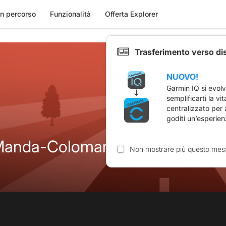
n percorso
Funzionalità
Offerta Explorer
Trasferimento verso di
NUOVO!
Garmin IQ si evol
semplificarti la vi
centralizzato per
goditi un’esperien
Manda-Colomars-Aspremont-La
Non mostrare più questo mes