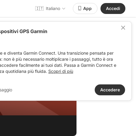
🇮🇹
Italiano
App
Accedi
spositivi GPS Garmin
ve e diventa Garmin Connect. Una transizione pensata per
ta: non è più necessario moltiplicare i passaggi, tutto è ora
 accedere facilmente ai tuoi dati. Passa a Garmin Connect e
za quotidiana più fluida.
Scopri di più
 Manda
saggio
Accedere