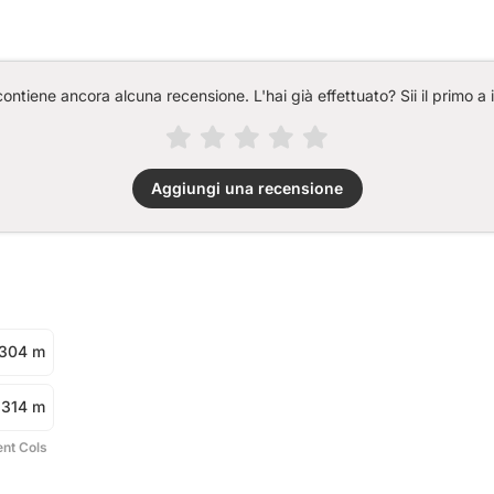
ntiene ancora alcuna recensione. L'hai già effettuato? Sii il primo a 
Aggiungi una recensione
304 m
314 m
ent Cols