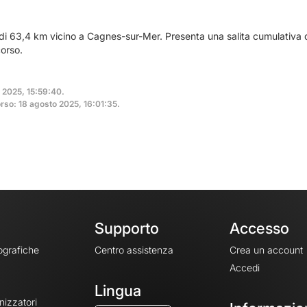
 di 63,4 km vicino a Cagnes-sur-Mer. Presenta una salita cumulativa d
orso.
o 2025, 15:59:40.
rso: 18 agosto 2025, 16:01:35.
Supporto
Accesso
ografiche
Centro assistenza
Crea un account
Accedi
Lingua
nizzatori