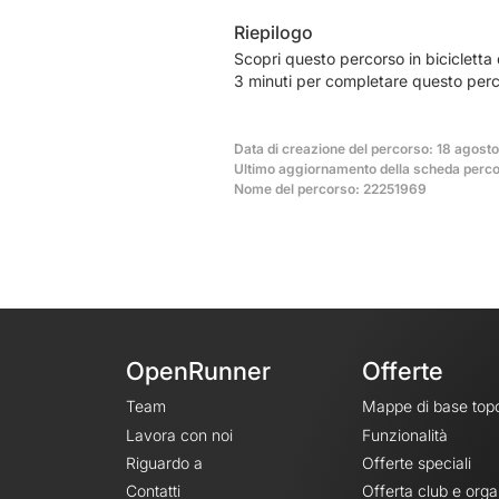
Riepilogo
Scopri questo percorso in bicicletta
3 minuti per completare questo perc
Data di creazione del percorso: 18 agost
Ultimo aggiornamento della scheda perco
Nome del percorso: 22251969
OpenRunner
Offerte
Team
Mappe di base top
Lavora con noi
Funzionalità
Riguardo a
Offerte speciali
Contatti
Offerta club e orga