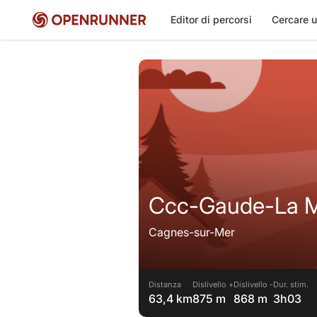
Editor di percorsi
Cercare u
Ccc-Gaude-La 
Cagnes-sur-Mer
Distanza
Dislivello +
Dislivello -
Dur. stim.
63,4 km
875 m
868 m
3h03