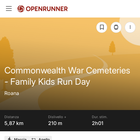
Commonwealth War Cemeteries
- Family Kids Run Day
Roana
Distanza
Dislivello +
Dur. stim.
5,87 km
210 m
2h01
Marcia
Anello