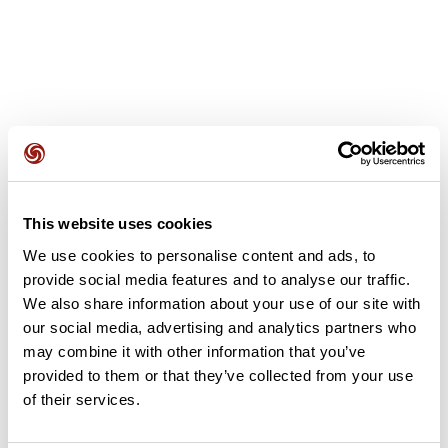
Recensioni degli utenti
This website uses cookies
Questo percorso non contiene ancora alcuna recensione.
We use cookies to personalise content and ads, to
L'hai già effettuato? Sii il primo a inviare una recensione!
provide social media features and to analyse our traffic.
We also share information about your use of our site with
our social media, advertising and analytics partners who
Aggiungi una recensione
may combine it with other information that you’ve
provided to them or that they’ve collected from your use
of their services.
Riepilogo