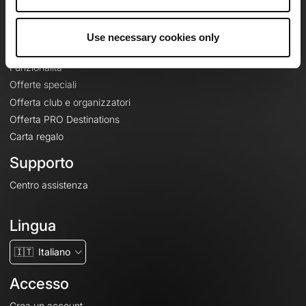
Le Mag'
Offerte
Use necessary cookies only
Mappe di base topografiche
Funzionalità
Offerte speciali
Offerta club e organizzatori
Offerta PRO Destinations
Carta regalo
Supporto
Centro assistenza
Lingua
🇮🇹
Italiano
Accesso
Crea un account