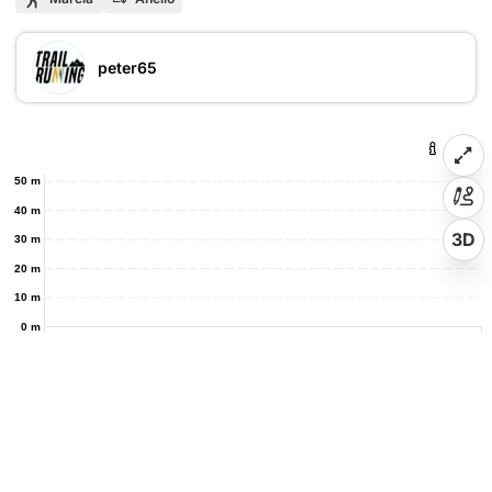
peter65
50 m
40 m
3D
30 m
20 m
10 m
0 m