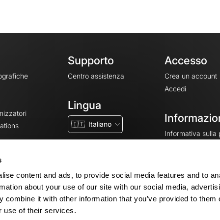
Supporto
Accesso
ografiche
Centro assistenza
Crea un account
Accedi
Lingua
nizzatori
Informazion
🇮🇹
Italiano
ations
Informativa sulla
CGV
CGU
s
Note legali
ise content and ads, to provide social media features and to an
Impostazioni dei 
rmation about your use of our site with our social media, advertis
 combine it with other information that you’ve provided to them o
 use of their services.