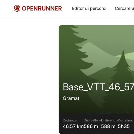
Editor di percorsi
Cercare u
Base_VTT_46_5
Gramat
Distanza
Dislivello +
Dislivello -
Dur. stim.
46,57 km
586 m
588 m
5h35