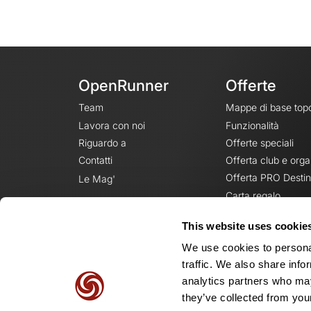
OpenRunner
Offerte
Team
Mappe di base top
Lavora con noi
Funzionalità
Riguardo a
Offerte speciali
Contatti
Offerta club e orga
Offerta PRO Destin
Le Mag'
Carta regalo
This website uses cookie
We use cookies to personal
traffic. We also share info
analytics partners who may
they’ve collected from your