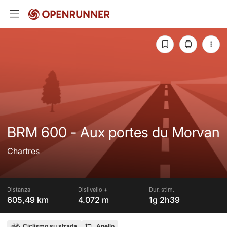
BRM 600 - Aux portes du Morvan
Chartres
Distanza
Dislivello +
Dur. stim.
605,49 km
4.072 m
1g 2h39
Ciclismo su strada
Anello