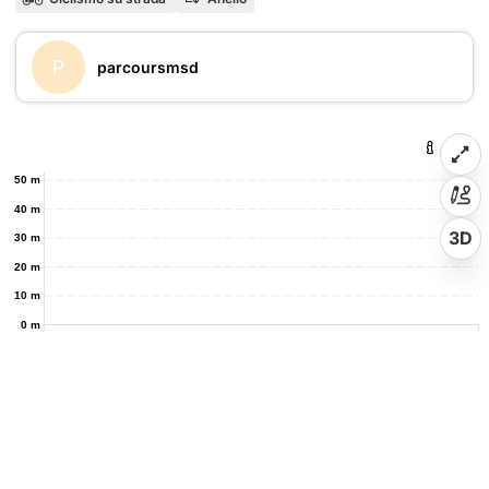
P
parcoursmsd
50 m
40 m
3D
30 m
20 m
10 m
0 m