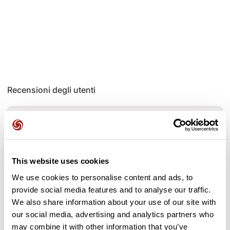
Recensioni degli utenti
Questo percorso non contiene ancora alcuna recensione.
L'hai già effettuato? Sii il primo a inviare una recensione!
This website uses cookies
Aggiungi una recensione
We use cookies to personalise content and ads, to
provide social media features and to analyse our traffic.
We also share information about your use of our site with
our social media, advertising and analytics partners who
may combine it with other information that you’ve
Passi lungo il percorso