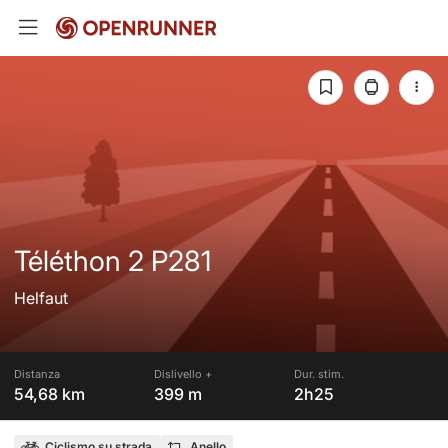
Téléthon 2 P281
Helfaut
Distanza
Dislivello +
Dur. stim.
54,68 km
399 m
2h25
Ciclismo su strada
Anello