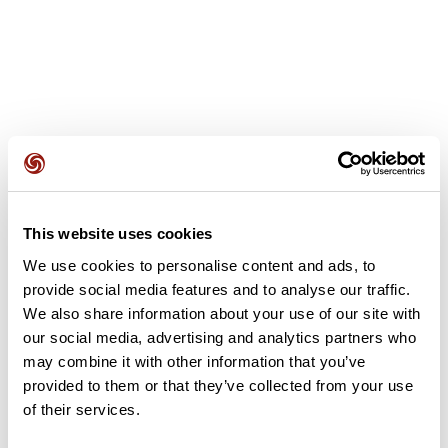
Recensioni degli utenti
This website uses cookies
Questo percorso non contiene ancora alcuna recensione.
L'hai già effettuato? Sii il primo a inviare una recensione!
We use cookies to personalise content and ads, to
provide social media features and to analyse our traffic.
We also share information about your use of our site with
our social media, advertising and analytics partners who
Aggiungi una recensione
may combine it with other information that you’ve
provided to them or that they’ve collected from your use
of their services.
Riepilogo