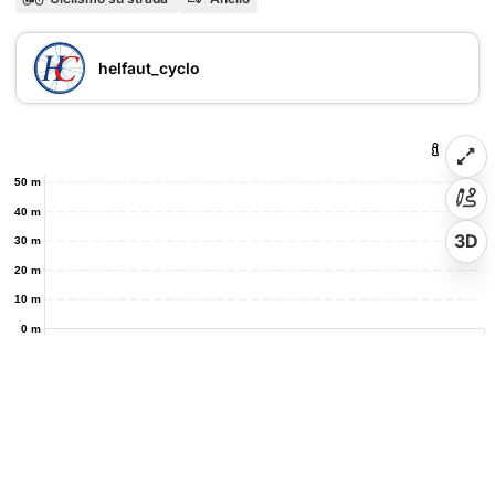
helfaut_cyclo
50 m
40 m
3D
30 m
20 m
10 m
0 m