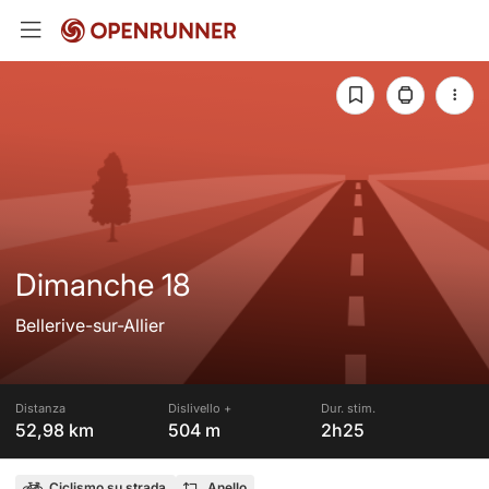
Dimanche 18
Bellerive-sur-Allier
Distanza
Dislivello +
Dur. stim.
52,98 km
504 m
2h25
Ciclismo su strada
Anello