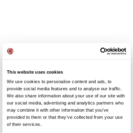
Recensioni degli utenti
Questo percorso non contiene ancora alcuna recensione.
This website uses cookies
L'hai già effettuato? Sii il primo a inviare una recensione!
We use cookies to personalise content and ads, to
provide social media features and to analyse our traffic.
We also share information about your use of our site with
Aggiungi una recensione
our social media, advertising and analytics partners who
may combine it with other information that you’ve
provided to them or that they’ve collected from your use
of their services.
Riepilogo