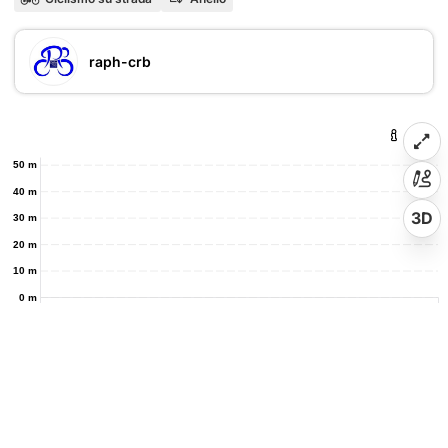
raph-crb
50 m
40 m
3D
30 m
20 m
10 m
0 m