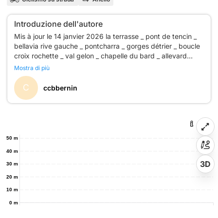
Introduzione dell'autore
Mis à jour le 14 janvier 2026 la terrasse _ pont de tencin _
bellavia rive gauche _ pontcharra _ gorges détrier _ boucle
croix rochette _ val gelon _ chapelle du bard _ allevard
_d225 goncelin _ pont sur l'isère _bellavia rive droite _ la
Mostra di più
C
ccbbernin
50 m
40 m
3D
30 m
20 m
10 m
0 m