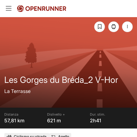
Les Gorges du Bréda_2 V-Hor
La Terrasse
Distanza
Dislivello +
Dur. stim.
57,81 km
621 m
2h41
Ciclismo su strada
Anello