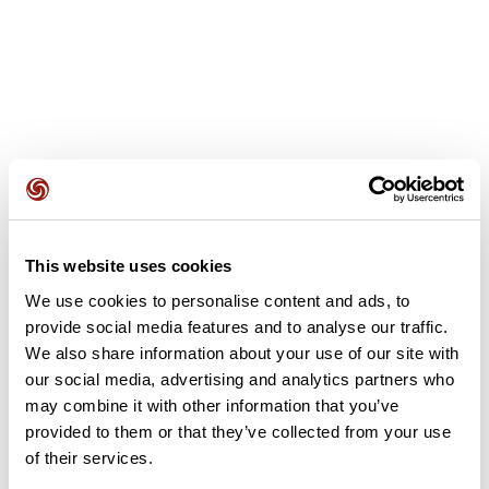
Recensioni degli utenti
Questo percorso non contiene ancora alcuna recensione.
This website uses cookies
L'hai già effettuato? Sii il primo a inviare una recensione!
We use cookies to personalise content and ads, to
provide social media features and to analyse our traffic.
We also share information about your use of our site with
Aggiungi una recensione
our social media, advertising and analytics partners who
may combine it with other information that you’ve
provided to them or that they’ve collected from your use
of their services.
Riepilogo