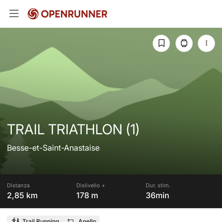
TRAIL TRIATHLON (1)
Besse-et-Saint-Anastaise
Distanza
Dislivello +
Dur. stim.
2,85 km
178 m
36min
Trail Running
Anello