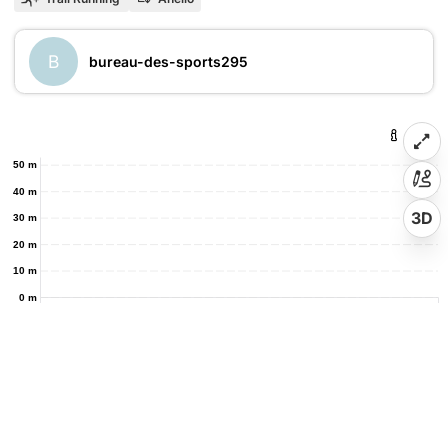
B
bureau-des-sports295
50 m
40 m
3D
30 m
20 m
10 m
0 m