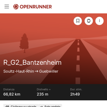
R_G2_Bantzenheim
Soultz-Haut-Rhin
Guebwiller
Distanza
Dislivello +
Dur. stim.
66,82 km
235 m
2h49
Ciclismo su strada
Solo andata