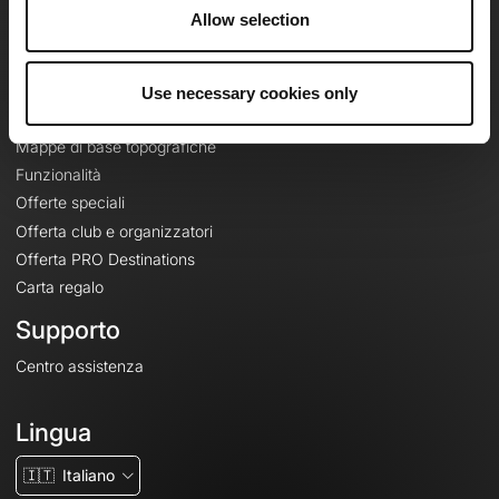
Riguardo a
Allow selection
Contatti
Le Mag'
Use necessary cookies only
Offerte
Mappe di base topografiche
Funzionalità
Offerte speciali
Offerta club e organizzatori
Offerta PRO Destinations
Carta regalo
Supporto
Centro assistenza
Lingua
🇮🇹
Italiano