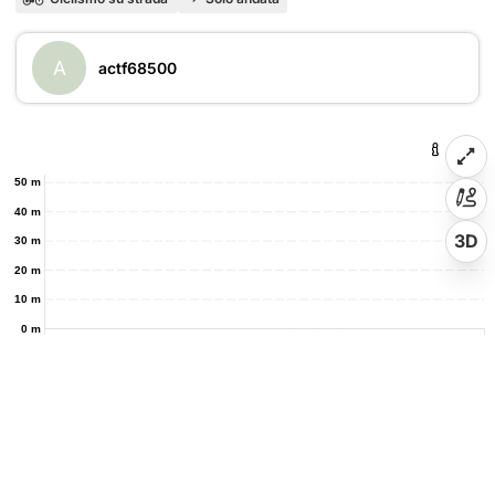
A
actf68500
50 m
40 m
3D
30 m
20 m
10 m
0 m