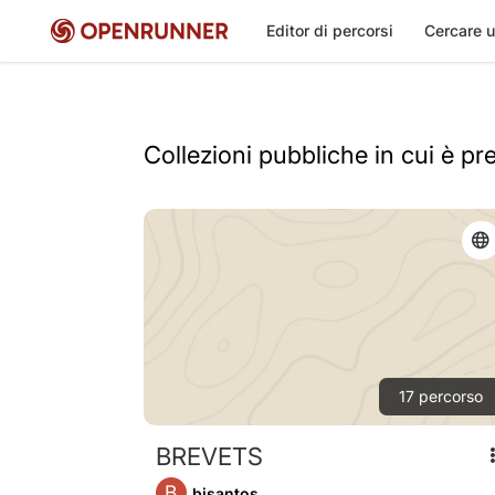
Editor di percorsi
Cercare u
Collezioni pubbliche in cui è pr
17
percorso
BREVETS
B
bisantos