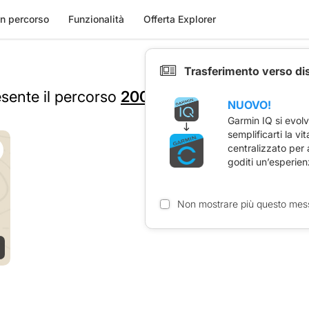
n percorso
Funzionalità
Offerta Explorer
Trasferimento verso di
esente il percorso
200 TENIS
NUOVO!
Garmin IQ si evol
semplificarti la vi
centralizzato per
goditi un’esperien
Non mostrare più questo mes