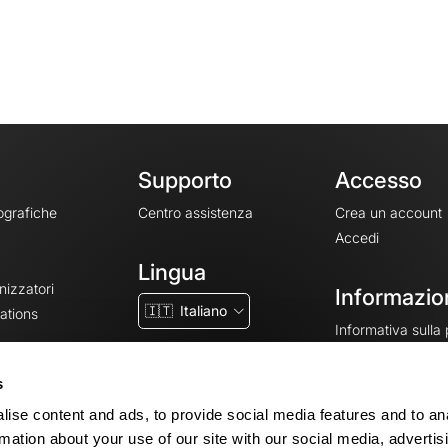
Supporto
Accesso
ografiche
Centro assistenza
Crea un account
Accedi
Lingua
nizzatori
Informazion
🇮🇹
Italiano
ations
Informativa sulla
CGV
CGU
s
Note legali
ise content and ads, to provide social media features and to an
Impostazioni dei 
rmation about your use of our site with our social media, advertis