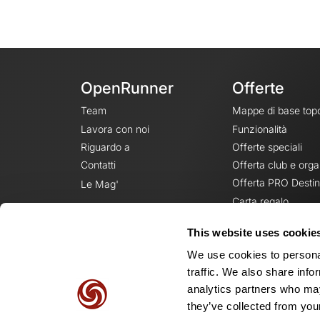
OpenRunner
Offerte
Team
Mappe di base top
Lavora con noi
Funzionalità
Riguardo a
Offerte speciali
Contatti
Offerta club e orga
Offerta PRO Destin
Le Mag'
Carta regalo
This website uses cookie
We use cookies to personal
traffic. We also share info
analytics partners who may
they’ve collected from your