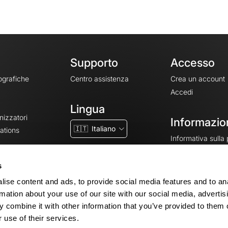
Supporto
Accesso
ografiche
Centro assistenza
Crea un account
Accedi
Lingua
nizzatori
Informazion
🇮🇹
Italiano
ations
Informativa sulla
CGV
CGU
s
Note legali
ise content and ads, to provide social media features and to an
Impostazioni dei 
rmation about your use of our site with our social media, advertis
 combine it with other information that you’ve provided to them o
 use of their services.