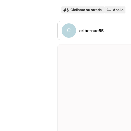
Ciclismo su strada
Anello
C
crlbernac65