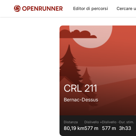
Editor di percorsi
Cercare u
CRL 211
Bernac-Dessus
Distanza
Dislivello +
Dislivello -
Dur. stim.
80,19 km
577 m
577 m
3h33