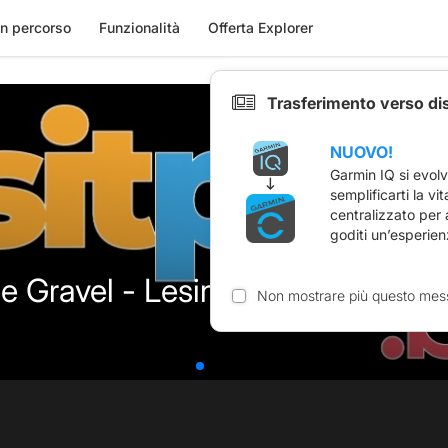
n percorso
Funzionalità
Offerta Explorer
Trasferimento verso di
NUOVO!
Garmin IQ si evol
semplificarti la vi
centralizzato per
goditi un’esperien
 Gravel - Lesina 2026
Non mostrare più questo mes