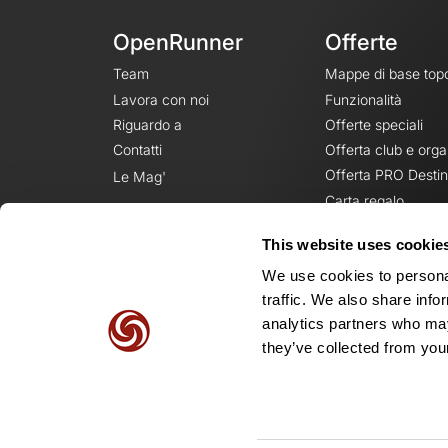
OpenRunner
Offerte
Team
Mappe di base top
Lavora con noi
Funzionalità
Riguardo a
Offerte speciali
Contatti
Offerta club e orga
Offerta PRO Destin
Le Mag'
Carta regalo
This website uses cookie
We use cookies to personal
traffic. We also share info
analytics partners who may
they’ve collected from your