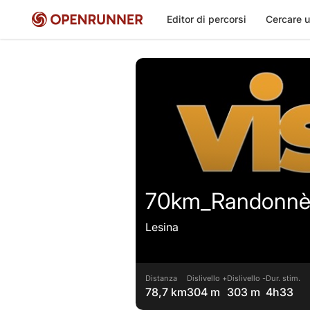
Editor di percorsi
Cercare u
70km_Randonnèe
Lesina
Distanza
Dislivello +
Dislivello -
Dur. stim.
78,7 km
304 m
303 m
4h33