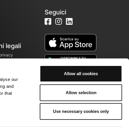
Seguici
i legali
 privacy
Allow all cookies
alyse our
cookie
ing and
Allow selection
r that
Use necessary cookies only