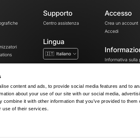
Supporto
Accesso
ografiche
Centro assistenza
Crea un account
Accedi
Lingua
nizzatori
Informazion
🇮🇹
Italiano
ations
Informativa sulla
CGV
CGU
s
Note legali
ise content and ads, to provide social media features and to an
Impostazioni dei 
rmation about your use of our site with our social media, advertis
 combine it with other information that you’ve provided to them o
 use of their services.
© 2026 OpenRunner - Versione 7.31.3