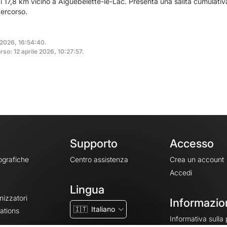
i 17,8 km vicino a Aiguebelette-le-Lac. Presenta una salita cumulativ
ercorso.
 2026, 16:54:40.
so: 12 aprile 2026, 10:27:57.
Supporto
Accesso
ografiche
Centro assistenza
Crea un account
Accedi
Lingua
nizzatori
Informazion
🇮🇹
Italiano
ations
Informativa sulla