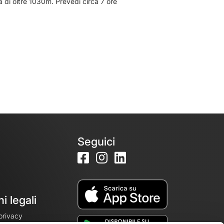
a di oltre 1030m. Prevedi circa 7 ore
Seguici
i legali
 privacy