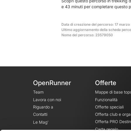
Scopri questo percorso in trekking d
e 43 minuti per completare questo p
Data di creazione del percorso: 17 marzo
Ultimo aggiornamento della scheda percor
Nome del percorso: 23579050
OpenRunner
Offerte
Team
Mappe di base top
Lavora con noi
Funzionalità
Riguardo a
Offerte speciali
Contatti
Offerta club e orga
Offerta PRO Destin
Le Mag'
Carta regalo