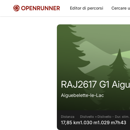
Editor di percorsi
Cercare u
RAJ2617 G1 Aigu
Aiguebelette-le-Lac
Distanza
Dislivello +
Dislivello -
Dur. stim.
17,85 km
1.030 m
1.029 m
7h43