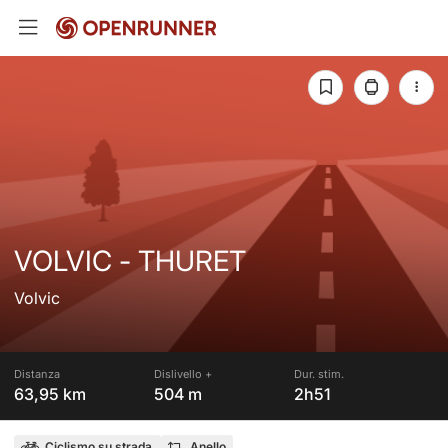
VOLVIC - THURET
Volvic
Distanza
Dislivello +
Dur. stim.
63,95 km
504 m
2h51
Ciclismo su strada
Anello