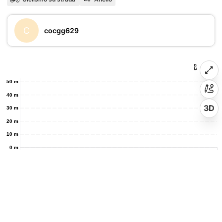
C
cocgg629
50 m
40 m
3D
30 m
20 m
10 m
0 m