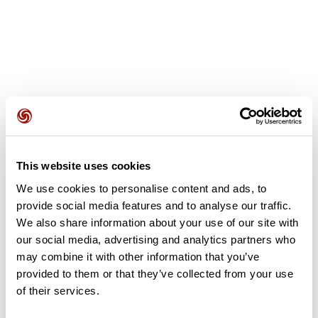
Recensioni degli utenti
This website uses cookies
Questo percorso non contiene ancora alcuna recensione.
L'hai già effettuato? Sii il primo a inviare una recensione!
We use cookies to personalise content and ads, to
provide social media features and to analyse our traffic.
We also share information about your use of our site with
our social media, advertising and analytics partners who
Aggiungi una recensione
may combine it with other information that you’ve
provided to them or that they’ve collected from your use
of their services.
Riepilogo