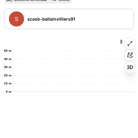
S
scasb-ballainvilliers91
50 m
40 m
3D
30 m
20 m
10 m
0 m