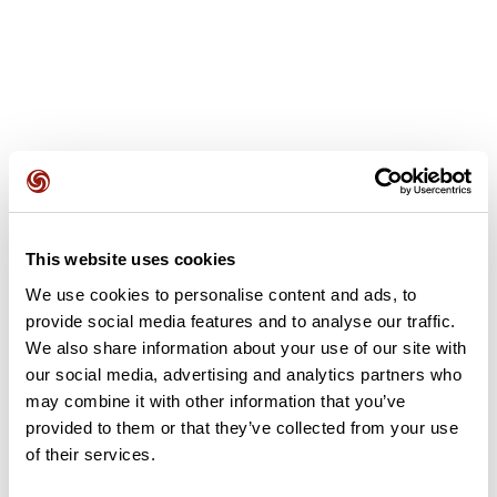
Recensioni degli utenti
This website uses cookies
Questo percorso non contiene ancora alcuna recensione.
L'hai già effettuato? Sii il primo a inviare una recensione!
We use cookies to personalise content and ads, to
provide social media features and to analyse our traffic.
We also share information about your use of our site with
our social media, advertising and analytics partners who
Aggiungi una recensione
may combine it with other information that you’ve
provided to them or that they’ve collected from your use
of their services.
Riepilogo