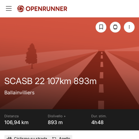
SCASB 22 107km 893m
Ballainvilliers
Distanza
Dislivello +
Dur. stim.
106,94 km
893 m
4h48
Ciclismo su strada
Anello