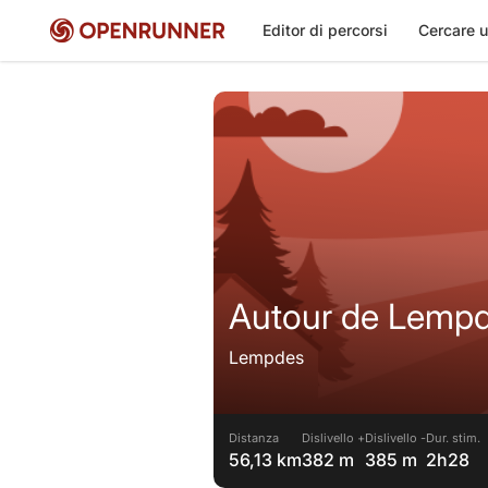
Editor di percorsi
Cercare u
Autour de Lemp
Lempdes
Distanza
Dislivello +
Dislivello -
Dur. stim.
56,13 km
382 m
385 m
2h28