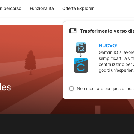
n percorso
Funzionalità
Offerta Explorer
Trasferimento verso di
NUOVO!
Garmin IQ si evol
semplificarti la vi
centralizzato per
goditi un’esperien
des
Non mostrare più questo mes