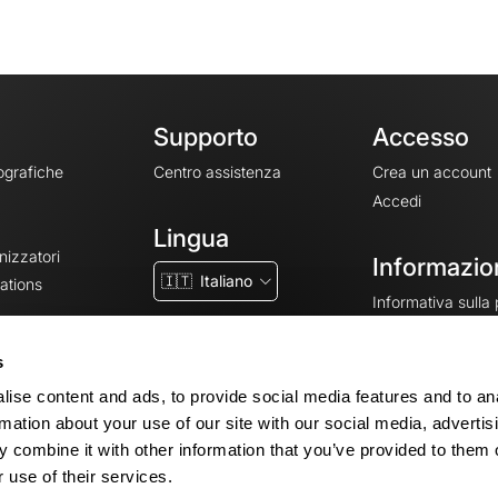
Supporto
Accesso
ografiche
Centro assistenza
Crea un account
Accedi
Lingua
nizzatori
Informazion
🇮🇹
Italiano
ations
Informativa sulla
CGV
CGU
s
Note legali
ise content and ads, to provide social media features and to an
Impostazioni dei 
rmation about your use of our site with our social media, advertis
 combine it with other information that you’ve provided to them o
 use of their services.