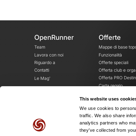
OpenRunner
Offerte
Team
Mappe di base top
Lavora con noi
Funzionalità
Riguardo a
Offerte speciali
Contatti
Offerta club e orga
Offerta PRO Destin
Le Mag'
Carta regalo
This website uses cookie
We use cookies to personal
traffic. We also share info
analytics partners who may
they’ve collected from your