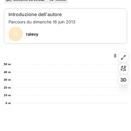
Introduzione dell'autore
R
ralevy
50 m
40 m
3D
30 m
20 m
10 m
0 m