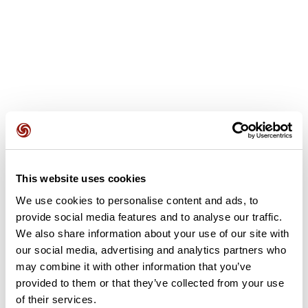
Recensioni degli utenti
This website uses cookies
We use cookies to personalise content and ads, to
Questo percorso non contiene ancora alcuna recensione.
L'hai già effettuato? Sii il primo a inviare una recensione!
provide social media features and to analyse our traffic.
We also share information about your use of our site with
our social media, advertising and analytics partners who
may combine it with other information that you’ve
Aggiungi una recensione
provided to them or that they’ve collected from your use
of their services.