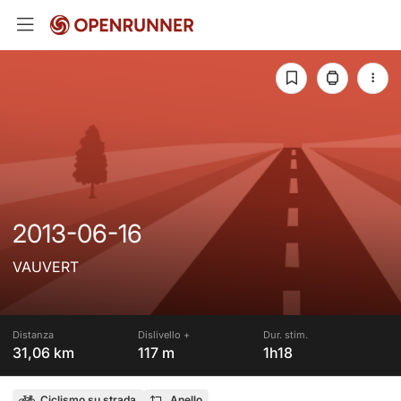
2013-06-16
VAUVERT
Distanza
Dislivello +
Dur. stim.
31,06 km
117 m
1h18
Ciclismo su strada
Anello