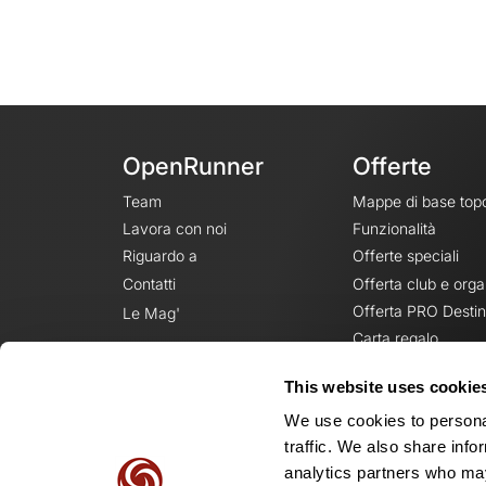
OpenRunner
Offerte
Team
Mappe di base top
Lavora con noi
Funzionalità
Riguardo a
Offerte speciali
Contatti
Offerta club e orga
Offerta PRO Destin
Le Mag'
Carta regalo
This website uses cookie
We use cookies to personal
traffic. We also share info
analytics partners who may