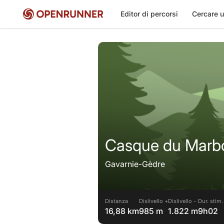
Editor di percorsi
Cercare u
Casque du Marbor
Gavarnie-Gèdre
Distanza
Dislivello +
Dislivello -
Dur. stim.
16,88 km
985 m
1.822 m
9h02