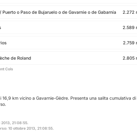
/ Puerto o Paso de Bujaruelo o de Gavarnie o de Gabarnía
2.272
s
2.589
rios
2.759
rèche de Roland
2.805
ent Cols
i 16,9 km vicino a Gavarnie-Gèdre. Presenta una salita cumulativa di
so.
e 2013, 21:08:55.
so: 10 ottobre 2013, 21:08:55.