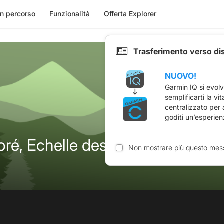
n percorso
Funzionalità
Offerta Explorer
Trasferimento verso di
NUOVO!
Garmin IQ si evol
semplificarti la vi
centralizzato per
goditi un’esperien
é, Echelle des Sarradets
Non mostrare più questo mes