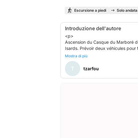
Escursione a piedi
Solo andata
Introduzione dell'autore
<p>
Ascension du Casque du Marboré depu
Isards. Prévoir deux véhicules pour 
beaucoup plus long !!)</p>
Mostra di più
T
tzarfou