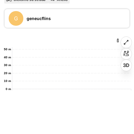
G
geneucflins
50 m
40 m
3D
30 m
20 m
10 m
0 m