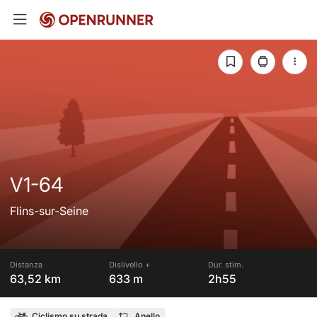
V1-64
Flins-sur-Seine
Distanza
Dislivello +
Dur. stim.
63,52 km
633 m
2h55
Ciclismo su strada
Anello