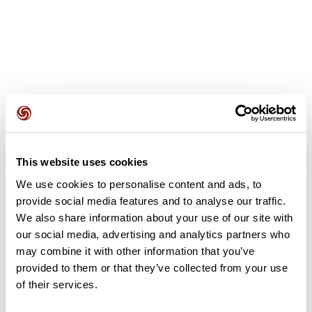
Recensioni degli utenti
This website uses cookies
Questo percorso non contiene ancora alcuna recensione.
L'hai già effettuato? Sii il primo a inviare una recensione!
We use cookies to personalise content and ads, to
provide social media features and to analyse our traffic.
We also share information about your use of our site with
our social media, advertising and analytics partners who
Aggiungi una recensione
may combine it with other information that you’ve
provided to them or that they’ve collected from your use
of their services.
Riepilogo