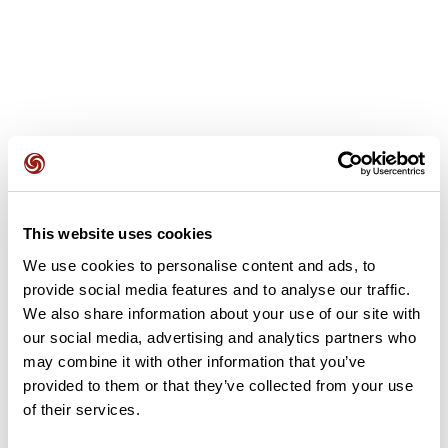
Recensioni degli utenti
This website uses cookies
Questo percorso non contiene ancora alcuna recensione.
L'hai già effettuato? Sii il primo a inviare una recensione!
We use cookies to personalise content and ads, to
provide social media features and to analyse our traffic.
We also share information about your use of our site with
our social media, advertising and analytics partners who
Aggiungi una recensione
may combine it with other information that you’ve
provided to them or that they’ve collected from your use
of their services.
Riepilogo