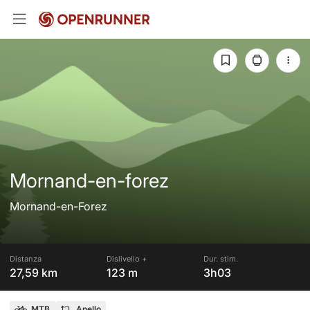
Mornand-en-forez
Mornand-en-Forez
Distanza
Dislivello +
Dur. stim.
27,59 km
123 m
3h03
MTB
Anello