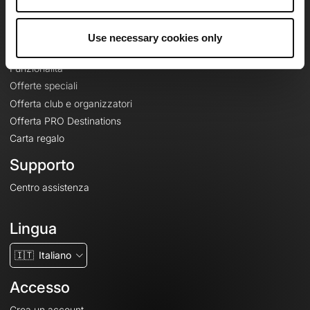
Le Mag'
Offerte
Use necessary cookies only
Mappe di base topografiche
Funzionalità
Offerte speciali
Offerta club e organizzatori
Offerta PRO Destinations
Carta regalo
Supporto
Centro assistenza
Lingua
🇮🇹
Italiano
Accesso
Crea un account