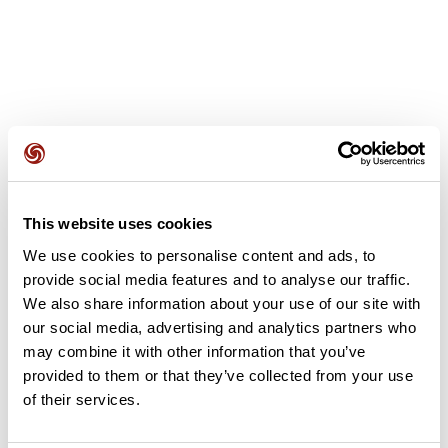
Recensioni degli utenti
This website uses cookies
Questo percorso non contiene ancora alcuna recensione.
We use cookies to personalise content and ads, to
L'hai già effettuato? Sii il primo a inviare una recensione!
provide social media features and to analyse our traffic.
We also share information about your use of our site with
our social media, advertising and analytics partners who
Aggiungi una recensione
may combine it with other information that you’ve
provided to them or that they’ve collected from your use
of their services.
Riepilogo