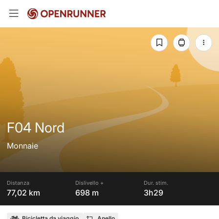
F04 Nord
Monnaie
Distanza
Dislivello +
Dur. stim.
77,02 km
698 m
3h29
Bicicletta da viaggio
Anello