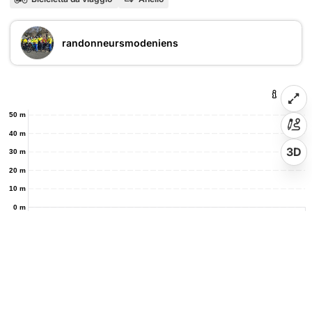
randonneursmodeniens
50 m
40 m
3D
30 m
20 m
10 m
0 m