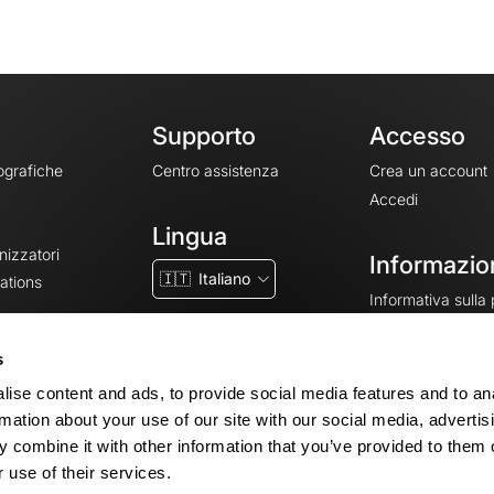
Supporto
Accesso
ografiche
Centro assistenza
Crea un account
Accedi
Lingua
nizzatori
Informazion
🇮🇹
Italiano
ations
Informativa sulla
CGV
CGU
s
Note legali
ise content and ads, to provide social media features and to an
Impostazioni dei 
rmation about your use of our site with our social media, advertis
 combine it with other information that you’ve provided to them o
 use of their services.