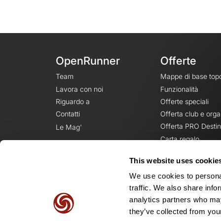
OpenRunner
Offerte
Team
Mappe di base top
Lavora con noi
Funzionalità
Riguardo a
Offerte speciali
Contatti
Offerta club e orga
Offerta PRO Destin
Le Mag'
Carta regalo
This website uses cookie
We use cookies to personal
traffic. We also share info
analytics partners who may
they’ve collected from your