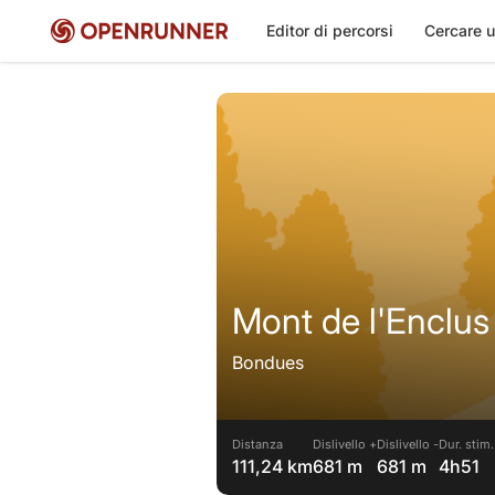
Editor di percorsi
Cercare u
Mont de l'Enclus
Bondues
Distanza
Dislivello +
Dislivello -
Dur. stim.
111,24 km
681 m
681 m
4h51