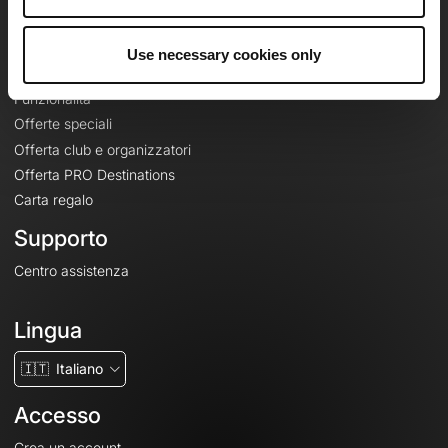
Le Mag'
Offerte
Use necessary cookies only
Mappe di base topografiche
Funzionalità
Offerte speciali
Offerta club e organizzatori
Offerta PRO Destinations
Carta regalo
Supporto
Centro assistenza
Lingua
🇮🇹
Italiano
Accesso
Crea un account