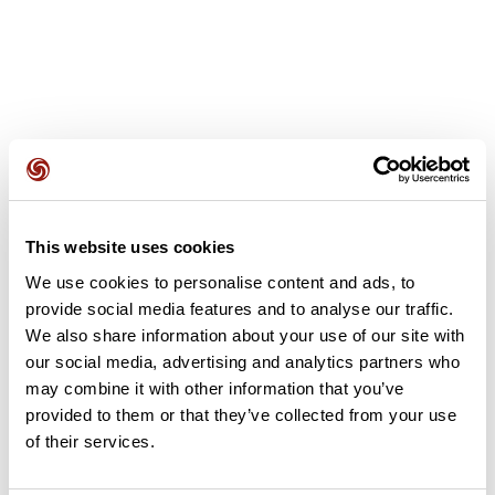
Recensioni degli utenti
This website uses cookies
Questo percorso non contiene ancora alcuna recensione.
We use cookies to personalise content and ads, to
L'hai già effettuato? Sii il primo a inviare una recensione!
provide social media features and to analyse our traffic.
We also share information about your use of our site with
our social media, advertising and analytics partners who
Aggiungi una recensione
may combine it with other information that you’ve
provided to them or that they’ve collected from your use
of their services.
Riepilogo