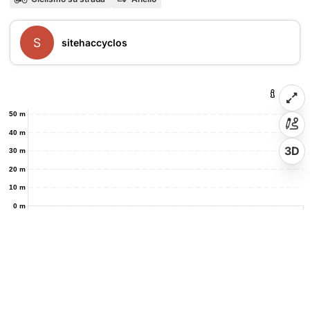
S
sitehaccyclos
50 m
40 m
3D
30 m
20 m
10 m
0 m