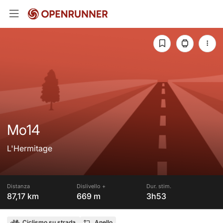
Mo14
L'Hermitage
Distanza
Dislivello +
Dur. stim.
87,17 km
669 m
3h53
Ciclismo su strada
Anello