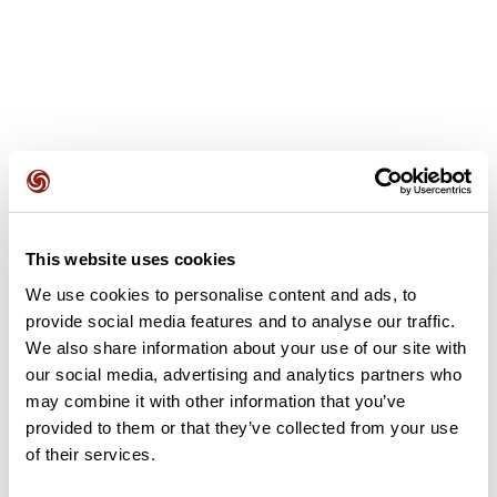
Recensioni degli utenti
This website uses cookies
Questo percorso non contiene ancora alcuna recensione.
L'hai già effettuato? Sii il primo a inviare una recensione!
We use cookies to personalise content and ads, to
provide social media features and to analyse our traffic.
We also share information about your use of our site with
our social media, advertising and analytics partners who
Aggiungi una recensione
may combine it with other information that you’ve
provided to them or that they’ve collected from your use
of their services.
Riepilogo