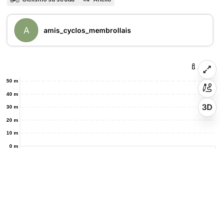
A
amis_cyclos_membrollais
50 m
40 m
3D
30 m
20 m
10 m
0 m