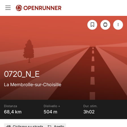
0720_N_E
La Membrolle-sur-Choisille
Distanza
Dislivello +
Dur. stim.
68,4 km
504 m
3h02
Ciclismo su strada
Anello