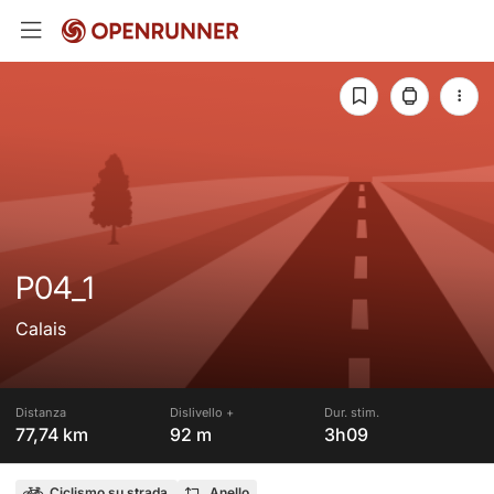
P04_1
Calais
Distanza
Dislivello +
Dur. stim.
77,74 km
92 m
3h09
Ciclismo su strada
Anello