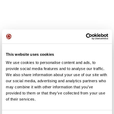
Recensioni degli utenti
This website uses cookies
Questo percorso non contiene ancora alcuna recensione.
We use cookies to personalise content and ads, to
L'hai già effettuato? Sii il primo a inviare una recensione!
provide social media features and to analyse our traffic.
We also share information about your use of our site with
our social media, advertising and analytics partners who
may combine it with other information that you’ve
Aggiungi una recensione
provided to them or that they’ve collected from your use
of their services.
Riepilogo