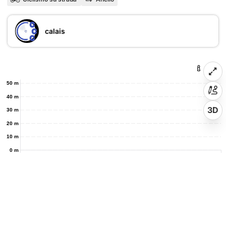
calais
50 m
40 m
3D
30 m
20 m
10 m
0 m