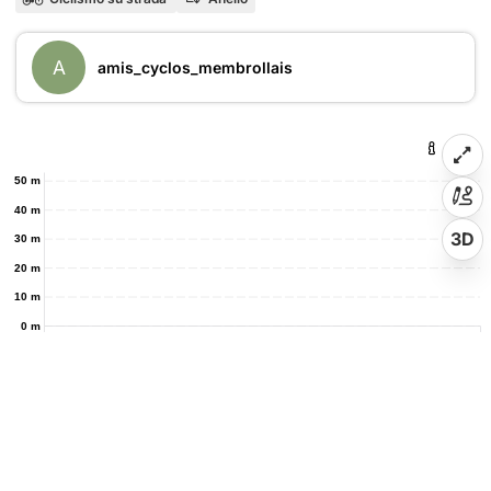
A
amis_cyclos_membrollais
50 m
40 m
3D
30 m
20 m
10 m
0 m