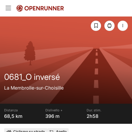
0681_O inversé
La Membrolle-sur-Choisille
Distanza
Dislivello +
Dur. stim.
68,5 km
396 m
2h58
Ciclismo su strada
Anello