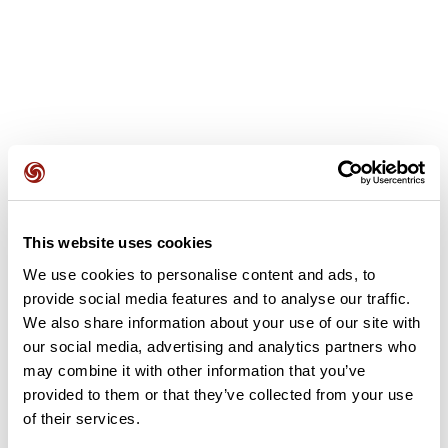
Recensioni degli utenti
Questo percorso non contiene ancora alcuna recensione.
This website uses cookies
L'hai già effettuato? Sii il primo a inviare una recensione!
We use cookies to personalise content and ads, to
provide social media features and to analyse our traffic.
We also share information about your use of our site with
Aggiungi una recensione
our social media, advertising and analytics partners who
may combine it with other information that you’ve
provided to them or that they’ve collected from your use
of their services.
Riepilogo