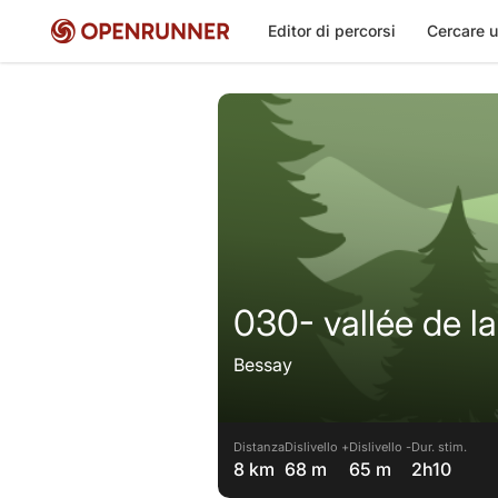
Editor di percorsi
Cercare u
030- vallée de l
Bessay
Distanza
Dislivello +
Dislivello -
Dur. stim.
8 km
68 m
65 m
2h10