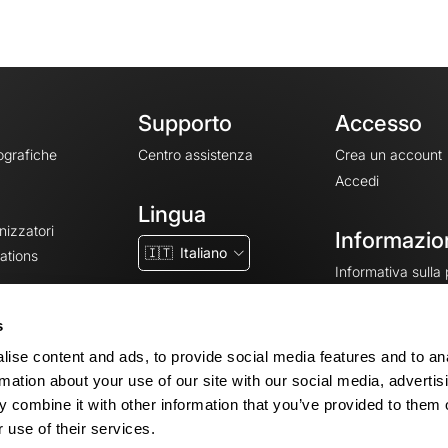
Supporto
Accesso
ografiche
Centro assistenza
Crea un account
Accedi
Lingua
nizzatori
Informazion
🇮🇹
Italiano
ations
Informativa sulla
CGV
CGU
s
Note legali
ise content and ads, to provide social media features and to an
Impostazioni dei 
rmation about your use of our site with our social media, advertis
 combine it with other information that you’ve provided to them o
 use of their services.