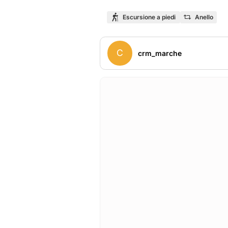
Escursione a piedi
Anello
C
crm_marche