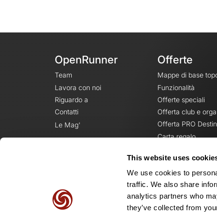
OpenRunner
Offerte
Team
Mappe di base top
Lavora con noi
Funzionalità
Riguardo a
Offerte speciali
Contatti
Offerta club e orga
Offerta PRO Destin
Le Mag'
Carta regalo
This website uses cookie
We use cookies to personal
traffic. We also share info
analytics partners who may
they’ve collected from your