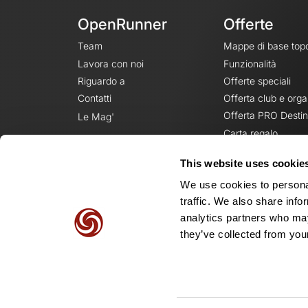
OpenRunner
Offerte
Team
Mappe di base top
Lavora con noi
Funzionalità
Riguardo a
Offerte speciali
Contatti
Offerta club e orga
Offerta PRO Destin
Le Mag'
Carta regalo
This website uses cookie
We use cookies to personal
traffic. We also share info
analytics partners who may
they’ve collected from your