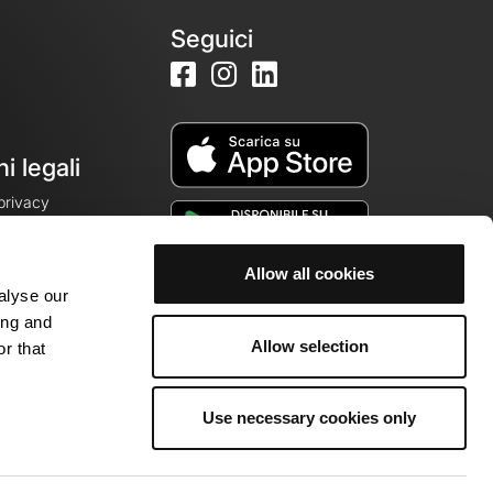
Seguici
i legali
 privacy
Allow all cookies
alyse our
cookie
ing and
Allow selection
r that
Use necessary cookies only