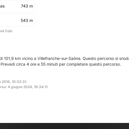
nas
743 m
543 m
ent Cols
 di 101,9 km vicino a Villefranche-sur-Saône. Questo percorso si snod
. Prevedi circa 4 ore e 55 minuti per completare questo percorso.
o 2016, 10:33:31.
rso: 4 giugno 2024, 19:34:11.