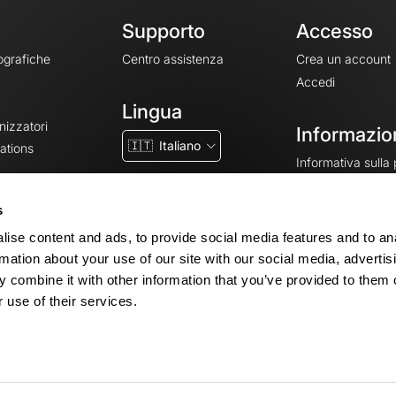
Supporto
Accesso
ografiche
Centro assistenza
Crea un account
Accedi
Lingua
nizzatori
Informazion
🇮🇹
Italiano
ations
Informativa sulla
CGV
CGU
s
Note legali
ise content and ads, to provide social media features and to an
Impostazioni dei 
rmation about your use of our site with our social media, advertis
 combine it with other information that you’ve provided to them o
 use of their services.
© 2026 OpenRunner - Versione 7.31.3