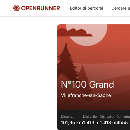
Editor di percorsi
Cercare u
N°100 Grand
Villefranche-sur-Saône
Distanza
Dislivello +
Dislivello -
Dur. stim
101,95 km
1.413 m
1.413 m
4h55