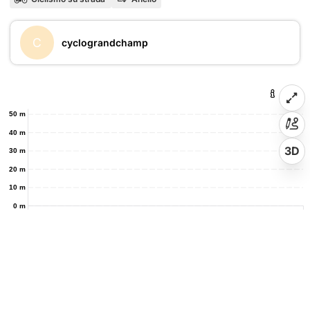
C
cyclograndchamp
50 m
40 m
3D
30 m
20 m
10 m
0 m