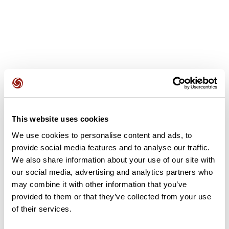
Recensioni degli utenti
This website uses cookies
Questo percorso non contiene ancora alcuna recensione.
L'hai già effettuato? Sii il primo a inviare una recensione!
We use cookies to personalise content and ads, to
provide social media features and to analyse our traffic.
We also share information about your use of our site with
our social media, advertising and analytics partners who
Aggiungi una recensione
may combine it with other information that you’ve
provided to them or that they’ve collected from your use
of their services.
Riepilogo