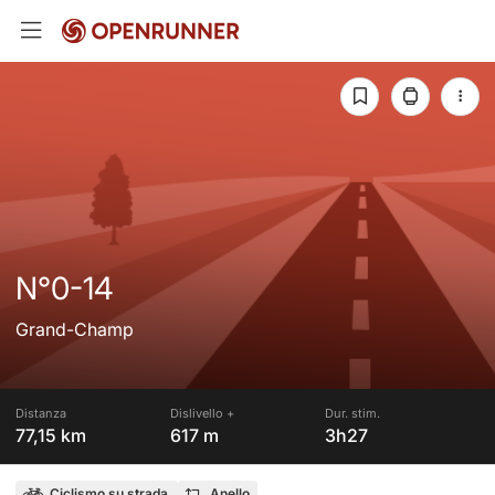
N°0-14
Grand-Champ
Distanza
Dislivello +
Dur. stim.
77,15 km
617 m
3h27
Ciclismo su strada
Anello