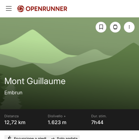
Mont Guillaume
Embrun
Distanza
Dislivello +
Dur. stim.
12,72 km
1.623 m
7h44
Escursione a piedi
Solo andata