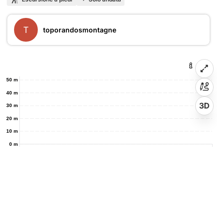
T
toporandosmontagne
50 m
40 m
3D
30 m
20 m
10 m
0 m