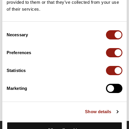
provided to them or that they’ve collected from your use
of their services.
9 km
Col de Trempa-Latz
2.537 m
Passi estratti dal catalogo del Club des Cent Cols
Consent
Necessary
Selection
Riepilogo
Scopri questo percorso in trekking di 12,7 km vicino a Embrun.
Preferences
Presenta una salita cumulativa di oltre 1620m. Prevedi circa 7
ore e 44 minuti per completare questo percorso.
Statistics
Data di creazione del percorso: 10 luglio 2016, 15:41:09.
Ultimo aggiornamento della scheda percorso: 10 luglio 2016, 15:41:09.
Marketing
Nome del percorso: 6090508
Show details