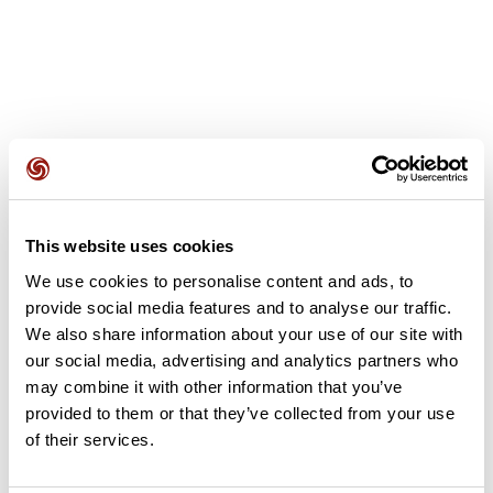
Recensioni degli utenti
This website uses cookies
Questo percorso non contiene ancora alcuna recensione.
We use cookies to personalise content and ads, to
L'hai già effettuato? Sii il primo a inviare una recensione!
provide social media features and to analyse our traffic.
We also share information about your use of our site with
our social media, advertising and analytics partners who
Aggiungi una recensione
may combine it with other information that you’ve
provided to them or that they’ve collected from your use
of their services.
Riepilogo