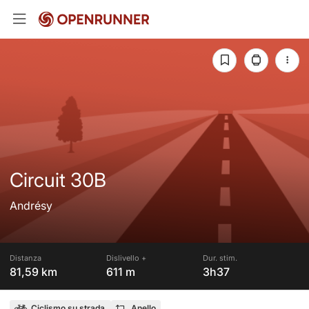
Circuit 30B
Andrésy
Distanza
Dislivello +
Dur. stim.
81,59 km
611 m
3h37
Ciclismo su strada
Anello