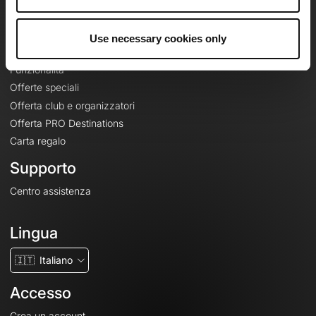
Le Mag'
Offerte
Use necessary cookies only
Mappe di base topografiche
Funzionalità
Offerte speciali
Offerta club e organizzatori
Offerta PRO Destinations
Carta regalo
Supporto
Centro assistenza
Lingua
🇮🇹
Italiano
Accesso
Crea un account