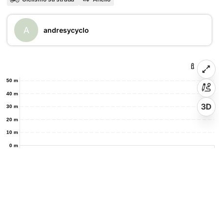
A
andresycyclo
50 m
40 m
3D
30 m
20 m
10 m
0 m