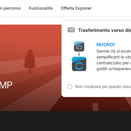
n percorso
Funzionalità
Offerta Explorer
Trasferimento verso di
NUOVO!
Garmin IQ si evol
semplificarti la vi
centralizzato per
goditi un’esperien
-MP
Non mostrare più questo mes