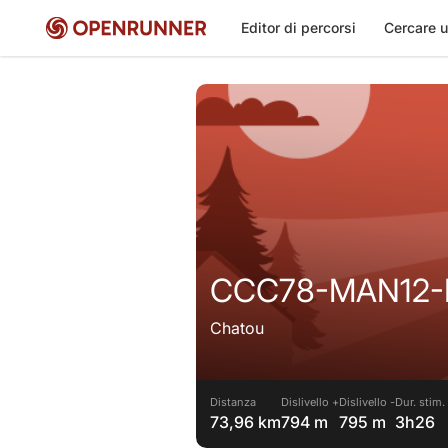
Editor di percorsi
Cercare u
CCC78-MAN12
Chatou
Distanza
Dislivello +
Dislivello -
Dur. stim.
73,96 km
794 m
795 m
3h26