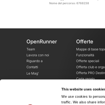
Nome del percorso: 6768238
OpenRunner
Offerte
Team
Mappe di base top
Lavora con noi
Funzionalità
Riguardo a
Offerte speciali
Contatti
Offerta club e orga
Offerta PRO Destin
Le Mag'
Carta regalo
This website uses cookie
We use cookies to personal
traffic. We also share info