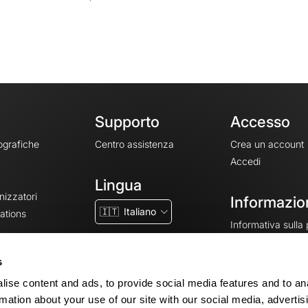
Supporto
Accesso
ografiche
Centro assistenza
Crea un account
Accedi
Lingua
nizzatori
Informazion
🇮🇹
Italiano
ations
Informativa sulla
CGV
CGU
s
Note legali
ise content and ads, to provide social media features and to an
Impostazioni dei 
rmation about your use of our site with our social media, advertis