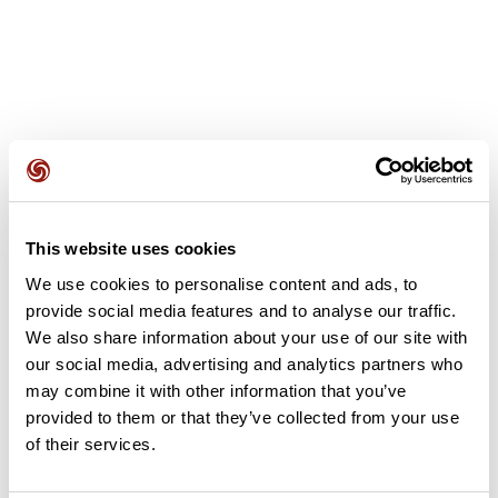
Recensioni degli utenti
This website uses cookies
Questo percorso non contiene ancora alcuna recensione.
We use cookies to personalise content and ads, to
L'hai già effettuato? Sii il primo a inviare una recensione!
provide social media features and to analyse our traffic.
We also share information about your use of our site with
our social media, advertising and analytics partners who
Aggiungi una recensione
may combine it with other information that you’ve
provided to them or that they’ve collected from your use
of their services.
Riepilogo