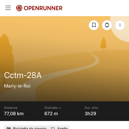
Cctm-28A
Marly-le-Roi
Distanza
Dislivello +
Dur. stim.
77,08 km
672 m
3h29
Bicicletta da viaggio
Anello