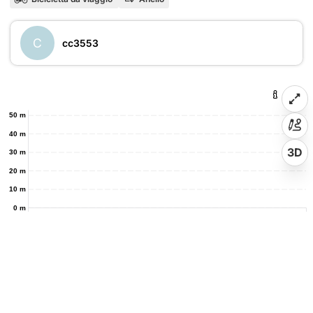
C
cc3553
50 m
40 m
3D
30 m
20 m
10 m
0 m