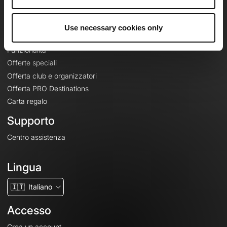
Le Mag'
Offerte
Use necessary cookies only
Mappe di base topografiche
Funzionalità
Offerte speciali
Offerta club e organizzatori
Offerta PRO Destinations
Carta regalo
Supporto
Centro assistenza
Lingua
🇮🇹
Italiano
Accesso
Crea un account