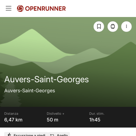
Auvers-Saint-Georges
Auvers-Saint-Georges
Distanza
Dislivello +
Dur. stim.
6,47 km
50 m
1h45
Escursione a piedi
Anello