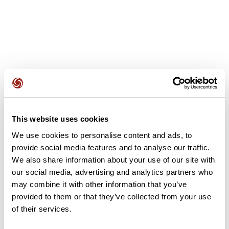
Recensioni degli utenti
This website uses cookies
Questo percorso non contiene ancora alcuna recensione.
L'hai già effettuato? Sii il primo a inviare una recensione!
We use cookies to personalise content and ads, to
provide social media features and to analyse our traffic.
We also share information about your use of our site with
our social media, advertising and analytics partners who
Aggiungi una recensione
may combine it with other information that you’ve
provided to them or that they’ve collected from your use
of their services.
Riepilogo