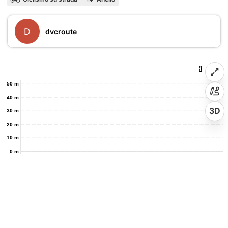
D
dvcroute
50 m
40 m
3D
30 m
20 m
10 m
0 m