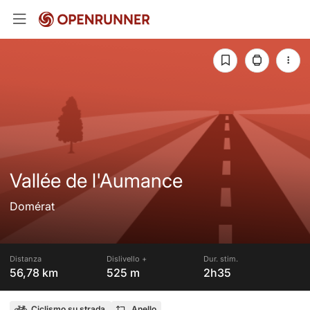
Vallée de l'Aumance
Domérat
Distanza
Dislivello +
Dur. stim.
56,78 km
525 m
2h35
Ciclismo su strada
Anello