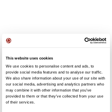
Recensioni degli utenti
This website uses cookies
Questo percorso non contiene ancora alcuna recensione.
L'hai già effettuato? Sii il primo a inviare una recensione!
We use cookies to personalise content and ads, to
provide social media features and to analyse our traffic.
We also share information about your use of our site with
our social media, advertising and analytics partners who
Aggiungi una recensione
may combine it with other information that you’ve
provided to them or that they’ve collected from your use
of their services.
Riepilogo