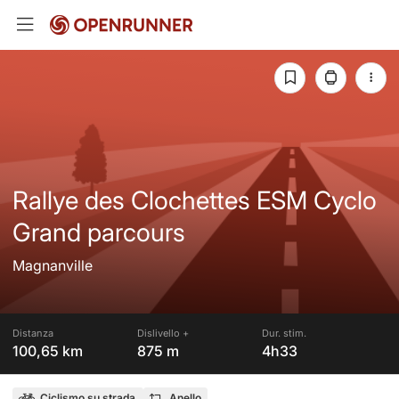
Rallye des Clochettes ESM Cyclo
Grand parcours
Magnanville
Distanza
Dislivello +
Dur. stim.
100,65 km
875 m
4h33
Ciclismo su strada
Anello