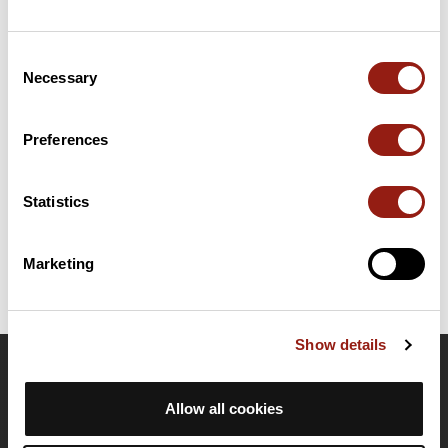
Consent
Riepilogo
Necessary
Selection
Scopri questo percorso in bicicletta di 100,7 km vicino a
Magnanville. Presenta una salita cumulativa di oltre 870m.
Prevedi circa 4 ore e 33 minuti per completare questo percorso.
Preferences
Data di creazione del percorso: 22 febbraio 2017, 16:16:54.
Statistics
Ultimo aggiornamento della scheda percorso: 22 febbraio 2017, 16:16:54.
Nome del percorso: 7070548
Marketing
Show details
OpenRunner
Allow all cookies
Team
Lavora con noi