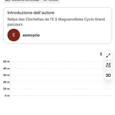
Introduzione dell'autore
Rallye des Clochettes de l'E S Magnanvilloise Cyclo Grand
E
esmcyclo
50 m
40 m
3D
30 m
20 m
10 m
0 m