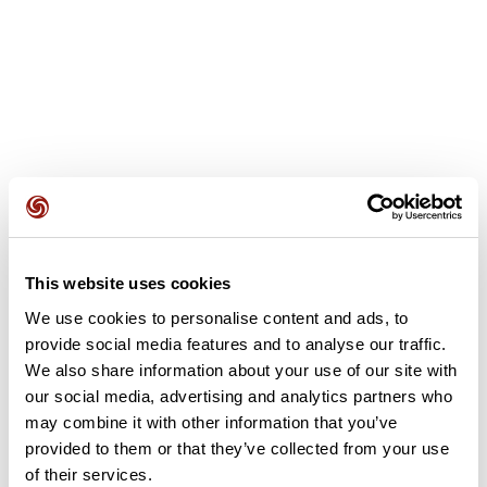
Recensioni degli utenti
This website uses cookies
We use cookies to personalise content and ads, to
Questo percorso non contiene ancora alcuna recensione.
provide social media features and to analyse our traffic.
L'hai già effettuato? Sii il primo a inviare una recensione!
We also share information about your use of our site with
our social media, advertising and analytics partners who
may combine it with other information that you’ve
provided to them or that they’ve collected from your use
Aggiungi una recensione
of their services.