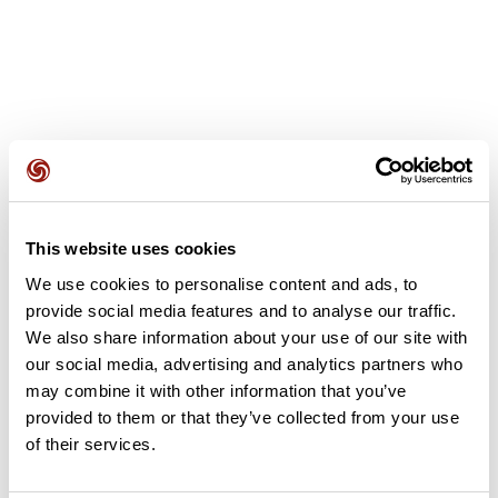
Recensioni degli utenti
This website uses cookies
Questo percorso non contiene ancora alcuna recensione.
We use cookies to personalise content and ads, to
L'hai già effettuato? Sii il primo a inviare una recensione!
provide social media features and to analyse our traffic.
We also share information about your use of our site with
our social media, advertising and analytics partners who
Aggiungi una recensione
may combine it with other information that you’ve
provided to them or that they’ve collected from your use
of their services.
Riepilogo