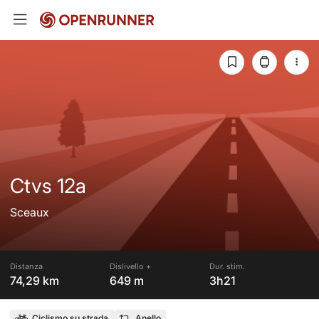
Ctvs 12a
Sceaux
Distanza
Dislivello +
Dur. stim.
74,29 km
649 m
3h21
Ciclismo su strada
Anello