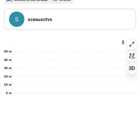
S
sceauxctvs
50 m
40 m
3D
30 m
20 m
10 m
0 m