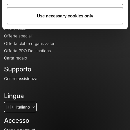
Le Mag'
Offerte
Use necessary cookies only
Mappe di base topografiche
Funzionalità
Offerte speciali
Offerta club e organizzatori
Offerta PRO Destinations
Carta regalo
Supporto
Centro assistenza
Lingua
🇮🇹
Italiano
Accesso
Crea un account