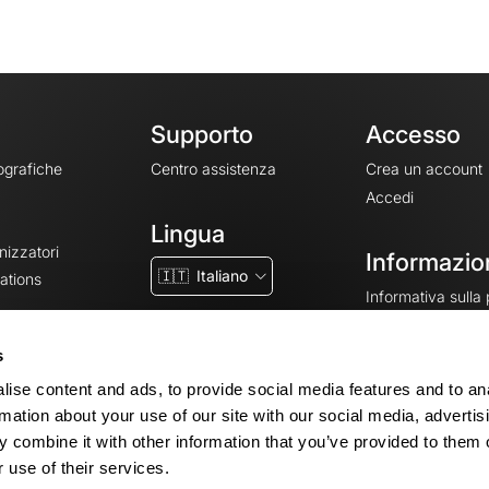
Supporto
Accesso
ografiche
Centro assistenza
Crea un account
Accedi
Lingua
nizzatori
Informazion
🇮🇹
Italiano
ations
Informativa sulla
CGV
CGU
s
Note legali
ise content and ads, to provide social media features and to an
Impostazioni dei 
rmation about your use of our site with our social media, advertis
 combine it with other information that you’ve provided to them o
 use of their services.