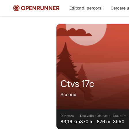
Editor di percorsi
Cercare u
Ctvs 17c
Sceaux
Distanza
Dislivello +
Dislivello -
Dur. stim.
83,16 km
870 m
876 m
3h50