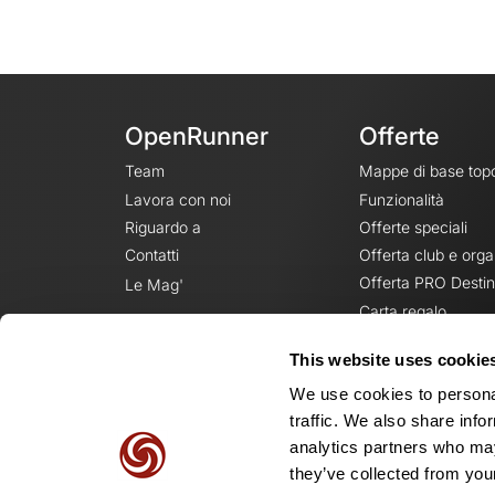
OpenRunner
Offerte
Team
Mappe di base top
Lavora con noi
Funzionalità
Riguardo a
Offerte speciali
Contatti
Offerta club e orga
Offerta PRO Destin
Le Mag'
Carta regalo
This website uses cookie
We use cookies to personal
traffic. We also share info
analytics partners who may
they’ve collected from your