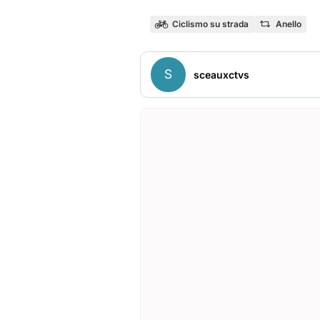
Ciclismo su strada
Anello
S
sceauxctvs